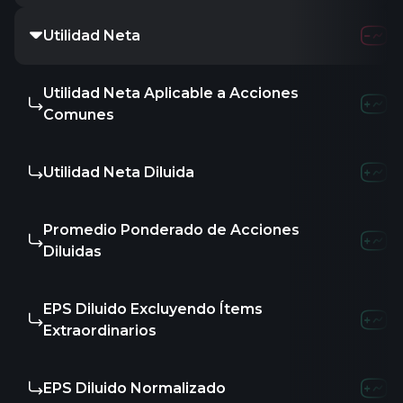
Utilidad Neta
-
2.42B
4
Utilidad Neta Aplicable a Acciones
-
-
-
Comunes
Utilidad Neta Diluida
-
-
-
Promedio Ponderado de Acciones
-
-
-
Diluidas
EPS Diluido Excluyendo Ítems
-
-
-
Extraordinarios
EPS Diluido Normalizado
-
-
-