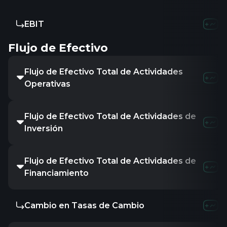
EBIT
-
-
-
Flujo de Efectivo
Flujo de Efectivo Total de Actividades
-
5.81B
4
Operativas
Flujo de Efectivo Total de Actividades de
-
-
-
Inversión
Flujo de Efectivo Total de Actividades de
-
-1.2B
-2
Financiamiento
Cambio en Tasas de Cambio
-
-
-