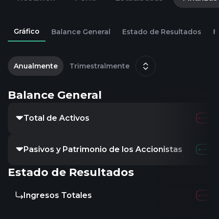
Gráfico
Balance General
Estado de Resultados
F
2
d
Anualmente
Trimestralmente
Balance General
Total de Activos
-
78.62B
8
Pasivos y Patrimonio de los Accionistas
-
-
-
Estado de Resultados
Ingresos Totales
-
27.52B
2