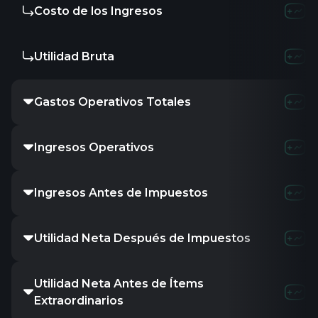
Costo de los Ingresos
-
13.74B
1
Utilidad Bruta
-
13.77B
Gastos Operativos Totales
-
23.47B
2
Ingresos Operativos
-
4.04B
4
Ingresos Antes de Impuestos
-
3.37B
5
Utilidad Neta Después de Impuestos
-
2.42B
4
Utilidad Neta Antes de Ítems
-
2.42B
4
Extraordinarios