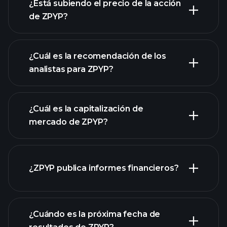
avanzado
¿Está subiendo el precio de la acción
de ZPYP?
¿Cuál es la recomendación de los
analistas para ZPYP?
gráfico de ZPYP
¿Cuál es la capitalización de
mercado de ZPYP?
¿ZPYP publica informes financieros?
nuestra lista de acciones
los estados financieros
de ZPYP
¿Cuándo es la próxima fecha de