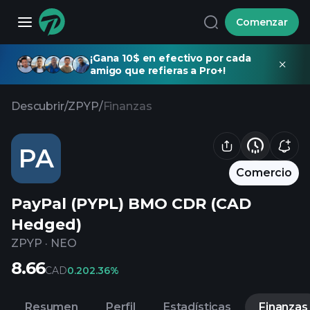
Comenzar
¡Gana 10$ en efectivo por cada
amigo que refieras a Pro+!
Descubrir
/
ZPYP
/
Finanzas
PA
Comercio
PayPal (PYPL) BMO CDR (CAD
Hedged)
ZPYP
·
NEO
8.66
CAD
0.20
2.36%
Resumen
Perfil
Estadísticas
Finanzas