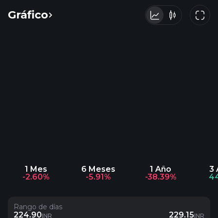
Gráfico
1 Mes
6 Meses
1 Año
3
-2.60%
-5.91%
-38.39%
4
Rango de días
224.90
229.15
INR
INR