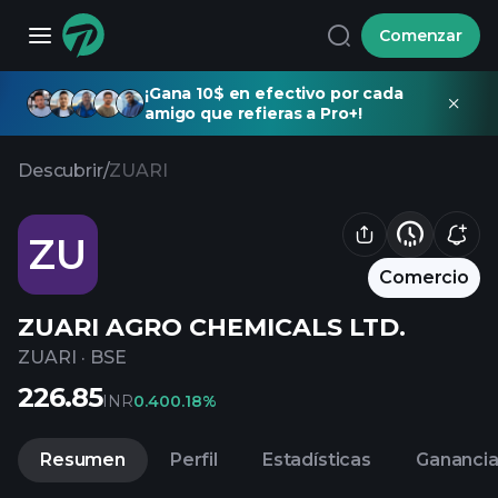
Comenzar
¡Gana 10$ en efectivo por cada
amigo que refieras a Pro+!
Descubrir
/
ZUARI
ZU
Comercio
ZUARI AGRO CHEMICALS LTD.
ZUARI
·
BSE
226.85
INR
0.40
0.18%
Resumen
Perfil
Estadísticas
Gananci