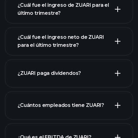
¿Cuál fue el ingreso de ZUARI para el
último trimestre?
¿Cuál fue el ingreso neto de ZUARI
para el último trimestre?
las ganancias de ZUARI
informes financieros de ZUARI
¿ZUARI paga dividendos?
informes financieros de ZUARI
¿Cuántos empleados tiene ZUARI?
acciones de alto dividendo
¿Qué es el EBITDA de ZUARI?