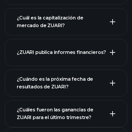
gráfico de
ZUARI
¿Cuál es la capitalización de
mercado de ZUARI?
¿ZUARI publica informes financieros?
nuestra lista de acciones
los estados financieros
de ZUARI
¿Cuándo es la próxima fecha de
resultados de ZUARI?
¿Cuáles fueron las ganancias de
ZUARI para el último trimestre?
Calendario de Resultados