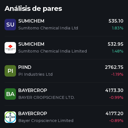
Análisis de pares
SUMICHEM
535.10
SU
Sumitomo Chemical India Ltd
1.83%
SUMICHEM
532.95
Sumitomo Chemical India Limited
1.48%
PIIND
2762.75
PI
PI Industries Ltd
-1.19%
BAYERCROP
4173.30
BA
BAYER CROPSCIENCE LTD.
-0.99%
BAYERCROP
4177.20
Bayer Cropscience Limited
-0.89%