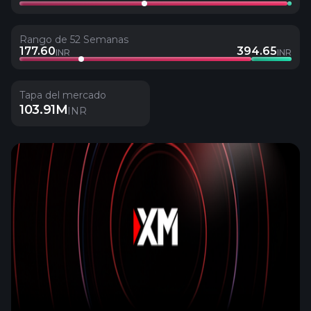
Rango de 52 Semanas
177.60
394.65
INR
INR
Tapa del mercado
103.91M
INR