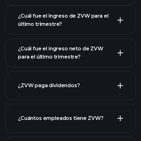
Calendario de Resultados
¿Cuál fue el ingreso de ZVW para el
último trimestre?
¿Cuál fue el ingreso neto de ZVW
las
para el último trimestre?
ganancias de ZVW
informes financieros
de ZVW
¿ZVW paga dividendos?
informes financieros
de ZVW
¿Cuántos empleados tiene ZVW?
acciones de alto dividendo