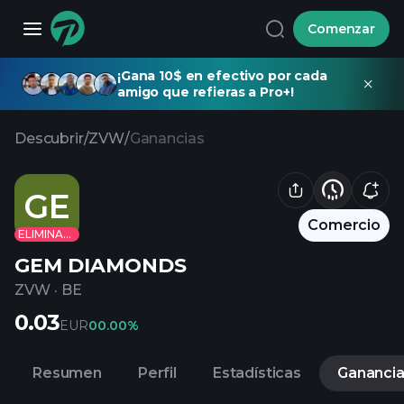
Comenzar
¡Gana 10$ en efectivo por cada
amigo que refieras a Pro+!
Descubrir
/
ZVW
/
Ganancias
GE
Comercio
ELIMINADO
GEM DIAMONDS
ZVW
·
BE
0.03
EUR
0
0.00%
Resumen
Perfil
Estadísticas
Gananci