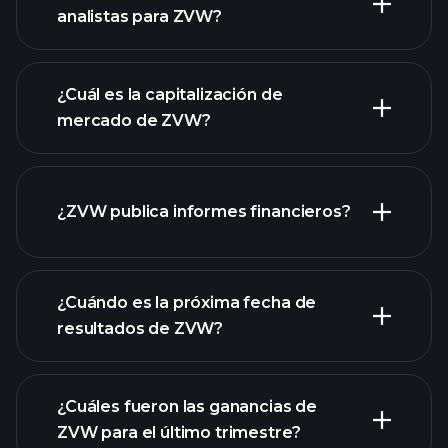
analistas para ZVW?
gráfico de ZVW
¿Cuál es la capitalización de
mercado de ZVW?
¿ZVW publica informes financieros?
nuestra lista de acciones
los estados financieros
de ZVW
¿Cuándo es la próxima fecha de
resultados de ZVW?
¿Cuáles fueron las ganancias de
ZVW para el último trimestre?