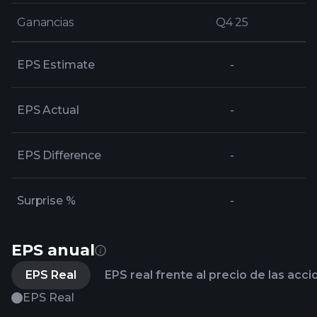
Ganancias
Ganancias
Q4 25
Q4 25
EPS Estimate
-
EPS Actual
-
EPS Difference
-
Surprise %
-
EPS anual
EPS Real
EPS real frente al precio de las acc
EPS Real