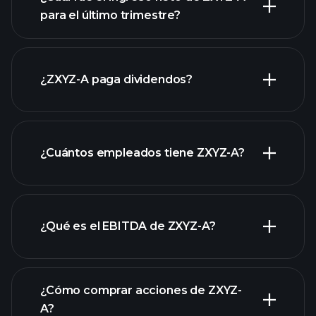
para el último trimestre?
las ganancias de ZXYZ-A
informes financieros
de ZXYZ-A
¿ZXYZ-A paga dividendos?
informes financieros
de ZXYZ-A
¿Cuántos empleados tiene ZXYZ-A?
acciones de alto dividendo
¿Qué es el EBITDA de ZXYZ-A?
empleadores más grandes
¿Cómo comprar acciones de ZXYZ-
A?