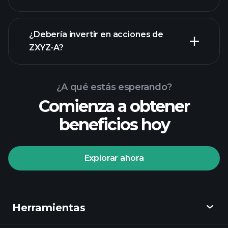
informes financieros
¿Debería invertir en acciones de
ZXYZ-A?
¿A qué estás esperando?
Comienza a obtener
beneficios hoy
Playtrade
Tournaments
corredor
Explorar ahora
recomendado
Playtrade
Herramientas
Tournaments
informes diarios