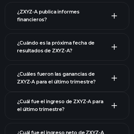
¿ZXYZ-A publica informes
nuestra lista de acciones
financieros?
los estados financieros
de ZXYZ-A
¿Cuándo es la próxima fecha de
resultados de ZXYZ-A?
¿Cuáles fueron las ganancias de
ZXYZ-A para el último trimestre?
Calendario de Resultados
¿Cuál fue el ingreso de ZXYZ-A para
el último trimestre?
¿Cuál fue el ingreso neto de ZXYZ-A