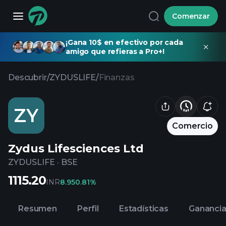
Comenzar
¡Gana 10$ en efectivo por cada
amigo que refieras a Pro+!
Descubrir
/
ZYDUSLIFE
/
Finanzas
ZY
Comercio
Zydus Lifesciences Ltd
ZYDUSLIFE
·
BSE
1115.20
INR
8.95
0.81%
Resumen
Perfil
Estadísticas
Gananci