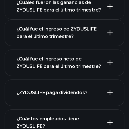
¿Cuáles fueron las ganancias de
ZYDUSLIFE para el último trimestre?
Calendario de Resultados
¿Cuál fue el ingreso de ZYDUSLIFE
para el último trimestre?
¿Cuál fue el ingreso neto de
ZYDUSLIFE para el último trimestre?
las ganancias de
ZYDUSLIFE
informes
¿ZYDUSLIFE paga dividendos?
financieros de ZYDUSLIFE
informes financieros de
¿Cuántos empleados tiene
ZYDUSLIFE
ZYDUSLIFE?