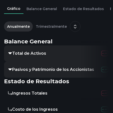
Gráfico
Balance General
Estado de Resultados
F
2
m
Anualmente
Trimestralmente
Balance General
Total de Activos
277.9
Pasivos y Patrimonio de los Accionistas
-
Estado de Resultados
Ingresos Totales
148.2
Costo de los Ingresos
58.1