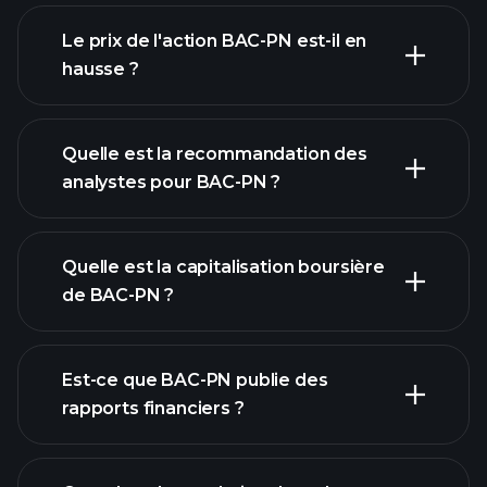
graphique
Le prix de l'action BAC-PN est-il en
avancé
hausse ?
Quelle est la recommandation des
analystes pour BAC-PN ?
graphique de BAC-PN
Quelle est la capitalisation boursière
de BAC-PN ?
notre liste
Est-ce que BAC-PN publie des
d'actions
rapports financiers ?
finances de
BAC-PN