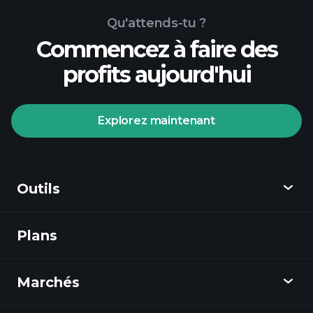
Qu'attends-tu ?
Commencez à faire des
profits aujourd'hui
Tournois Playtrade
courtier
recommandé
Explorez maintenant
Outils
Tournois Playtrade
Plans
Découvrir
informations quotidiennes sur le marché
alimentées par l'IA
listes de
Playtrade
surveillance
Marchés
portefeuilles
Graphiques
de milliardaires