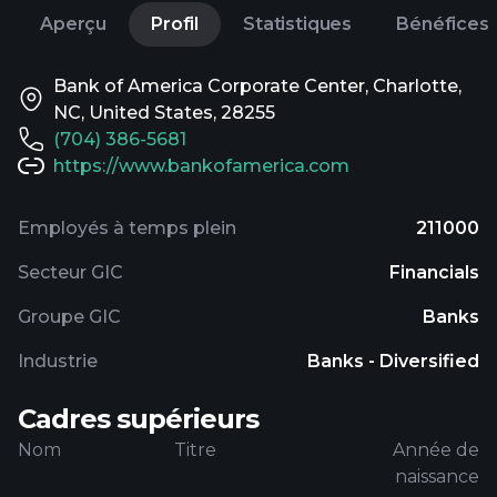
Aperçu
Profil
Statistiques
Bénéfices
Bank of America Corporate Center, Charlotte,
NC, United States, 28255
(704) 386-5681
https://www.bankofamerica.com
Employés à temps plein
211000
Secteur GIC
Financials
Groupe GIC
Banks
Industrie
Banks - Diversified
Cadres supérieurs
Nom
Titre
Année de
naissance