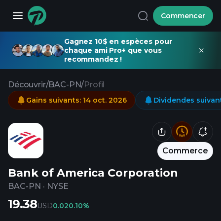
Commencer
Gagnez 10$ en espèces pour
chaque ami Pro+ que vous
recommandez !
Découvrir
/
BAC-PN
/
Profil
Gains suivants
:
14 oct. 2026
Dividendes suivan
Commerce
Bank of America Corporation
BAC-PN
·
NYSE
19.38
USD
0.02
0.10%