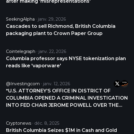
after making 'misrepresentations'
undervalued but also may invest in securities of
companies believed to have the potential for long-
term growth. The fund may invest in companies
SeekingAlpha
janv. 29, 2026
that have market capitalizations of any size.
Cascades to sell Richmond, British Columbia
packaging plant to Crown Paper Group
Cointelegraph
janv. 22, 2026
Columbia professor says NYSE tokenization plan
reads like 'vaporware'
@Investingcom
janv. 12, 2026
*U.S. ATTORNEY’S OFFICE IN DISTRICT OF
COLUMBIA OPENED A CRIMINAL INVESTIGATION
INTO FED CHAIR JEROME POWELL OVER THE
CENTRAL BANK’S RENOVATION OF ITS
WASHINGTON HEADQUARTERS - NYT
Cryptonews
déc. 8, 2025
https://t.co/DznIlA9sRo
British Columbia Seizes $1M in Cash and Gold