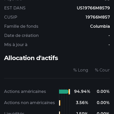
EST DANS
US19766M8579
CUSIP
19766M857
Famille de fonds
Columbia
Date de création
-
Mis à jour à
-
Allocation d'actifs
%
Long
%
Court
Actions américaines
94.94
%
0.00
%
Actions non américaines
3.56
%
0.00
%
Liquidités
1.50
%
0.00
%