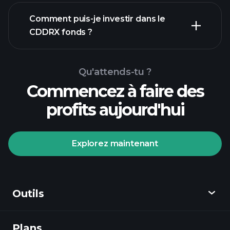
Comment puis-je investir dans le
CDDRX fonds ?
Qu'attends-tu ?
Commencez à faire des
profits aujourd'hui
Explorez maintenant
Tournois Playtrade
courtier recommandé
Outils
Plans
Découvrir