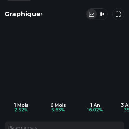
Graphique
1 Mois
6 Mois
1 An
3 
2.52%
5.63%
16.02%
3
Plage de jours