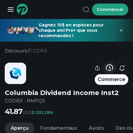
Commencer
Gagnez 10$ en espèces pour
chaque ami Pro+ que vous
recommandez !
Découvrir
/
CDDRX
Commerce
Columbia Dividend Income Inst2
CDDRX
·
NMFQS
41.87
USD
0.12
0.29%
Aperçu
Fondamentaux
Avoirs
Des ri