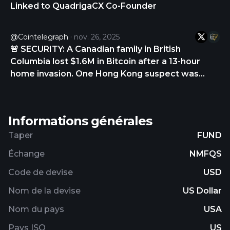
Linked to QuadrigaCX Co-Founder
@Cointelegraph
nov. 26, 2025
🚨 SECURITY: A Canadian family in British
Columbia lost $1.6M in Bitcoin after a 13-hour
home invasion. One Hong Kong suspect was
sentenced to seven years, while three
accomplices remain at large.
https://t.co/GGnvFO8bi1
Informations générales
Taper
FUND
Échange
NMFQS
Code de devise
USD
Nom de la devise
US Dollar
Nom du pays
USA
Pays ISO
US