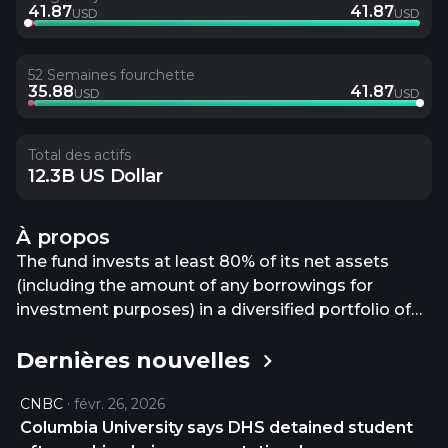
41.87
41.87
USD
USD
52 Semaines fourchette
35.88
41.87
USD
USD
Total des actifs
12.3B US Dollar
À propos
The fund invests at least 80% of its net assets
(including the amount of any borrowings for
investment purposes) in a diversified portfolio of
income-producing (dividend-paying) equity
Dernières nouvelles
securities, which will consist primarily of common
stocks but also may include preferred stocks and
CNBC
févr. 26, 2026
convertible securities. It invests principally in
Columbia University says DHS detained student
securities of companies believed to be