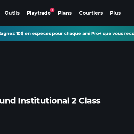
1
Outils
Playtrade
Plans
Courtiers
Plus
agnez 10$ en espèces pour chaque ami Pro+ que vous re
nd Institutional 2 Class