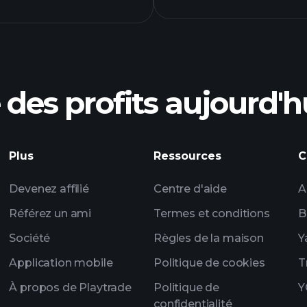
hique CDDRX
des profits aujourd'h
Plus
Ressources
C
courtier recomma
Devenez affilié
Centre d'aide
A
Référez un ami
Termes et conditions
B
Société
Règles de la maison
Y
Application mobile
Politique de cookies
T
À propos de Playtrade
Politique de
Y
confidentialité