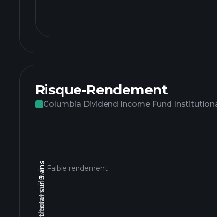
Risque-Rendement
Columbia Dividend Income Fund Institutiona
Rendement total sur 3 ans
Faible rendement
Rendement élevé
Faible rendement