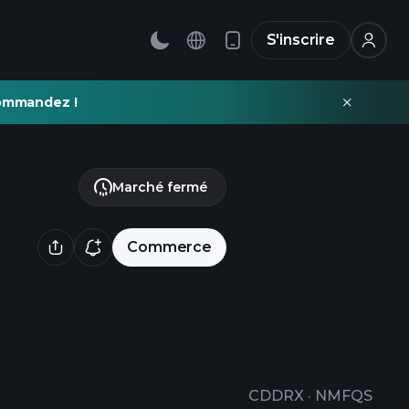
S'inscrire
commandez !
Marché fermé
Commerce
CDDRX
·
NMFQS