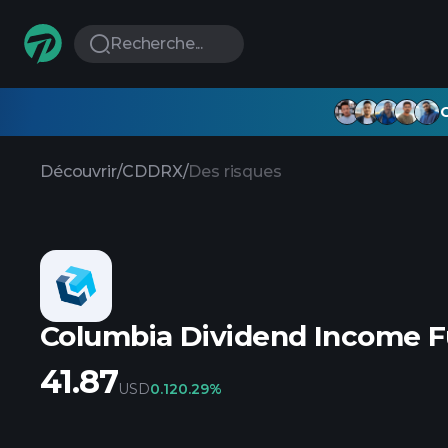
Recherche...
G
Découvrir
/
CDDRX
/
Des risques
Columbia Dividend Income Fu
41.87
USD
0.12
0.29%