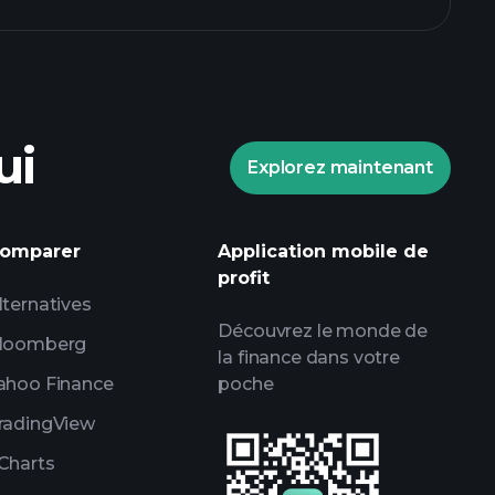
ui
Explorez maintenant
Tournois Playtrade
omparer
Application mobile de
ndé
profit
lternatives
Découvrez le monde de
loomberg
la finance dans votre
ahoo Finance
poche
radingView
Charts