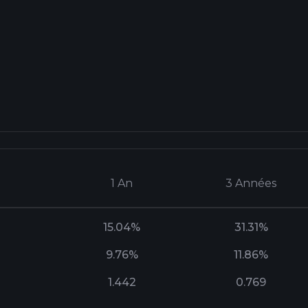
1 An
3 Années
15.04%
31.31%
9.76%
11.86%
1.442
0.769