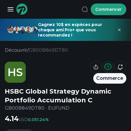
Commencer
Gagnez 10$ en espèces pour
chaque ami Pro+ que vous
recommandez !
Découvrir
/
GB00B849DT80
HS
Commerce
HSBC Global Strategy Dynamic
Portfolio Accumulation C
GB00B849DT80
·
EUFUND
4.14
USD
0.05
1.24%