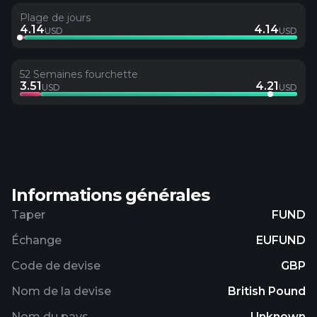
Plage de jours
4.14
4.14
USD
USD
52 Semaines fourchette
3.51
4.21
USD
USD
Informations générales
Taper
FUND
Échange
EUFUND
Code de devise
GBP
Nom de la devise
British Pound
Nom du pays
Unknown