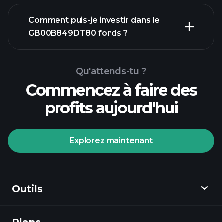
graphique
Comment puis-je investir dans le
avancé
GB00B849DT80 fonds ?
graphique
Qu'attends-tu ?
GB00B849DT80 fonds
Commencez à faire des
profits aujourd'hui
Explorez maintenant
Tournois Playtrade
courtier recommandé
Outils