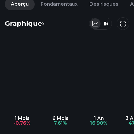
Aperçu
Fondamentaux
Des risques
A
Graphique
1 Mois
6 Mois
1 An
3 
-0.76%
7.61%
16.90%
4