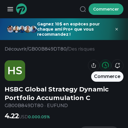
Commencer
Gagnez 10$ en espèces pour
chaque ami Pro+ que vous
recommandez !
Découvrir
/
GB00B849DT80
/
Des risques
HS
Commerce
HSBC Global Strategy Dynamic
Portfolio Accumulation C
GB00B849DT80
·
EUFUND
4.22
USD
0.00
0.05%