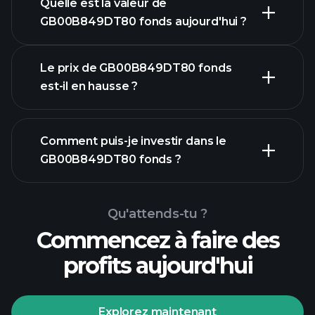
Quelle est la valeur de
GB00B849DT80 fonds aujourd'hui ?
Le prix de GB00B849DT80 fonds
est-il en hausse ?
graphique
Comment puis-je investir dans le
avancé
GB00B849DT80 fonds ?
graphique
Qu'attends-tu ?
GB00B849DT80 fonds
Commencez à faire des
profits aujourd'hui
Explorez maintenant