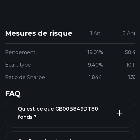
Mesures de risque
1 An
3 Anné
Rendement
19.01%
50.4
Écart type
9.40%
10.13
Ratio de Sharpe
1.844
1.33
FAQ
Qu'est-ce que GB00B849DT80
fonds ?