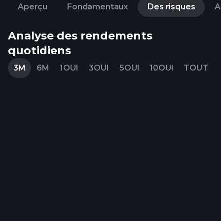
Aperçu
Fondamentaux
Des risques
A
Analyse des rendements
quotidiens
3M
6M
1OUI
3OUI
5OUI
10OUI
TOUT