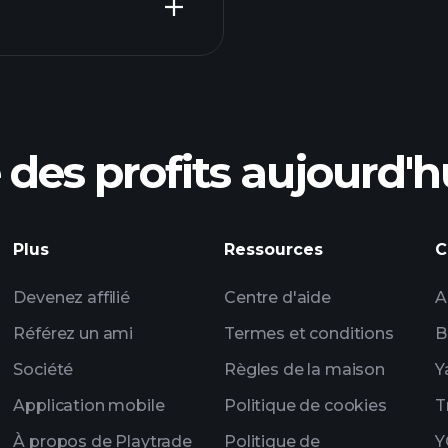
courtier recomma
des profits aujourd'h
ices de ZFI1
Tournois Playtrade
quotidiennes sur le
Plus
Ressources
C
listes de surveillan
Devenez affilié
Centre d'aide
A
portefeui
Référez un ami
Termes et conditions
B
Société
Règles de la maison
Y
Application mobile
Politique de cookies
T
À propos de Playtrade
Politique de
Y