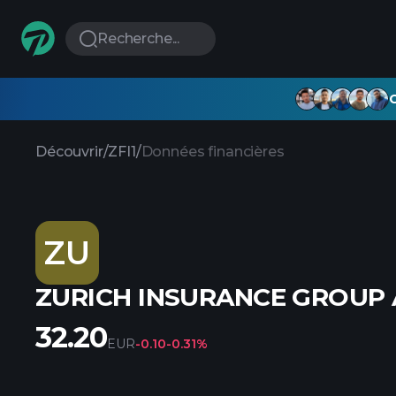
Recherche...
G
Découvrir
/
ZFI1
/
Données financières
ZU
ZURICH INSURANCE GROUP
32.20
EUR
-0.10
-0.31%