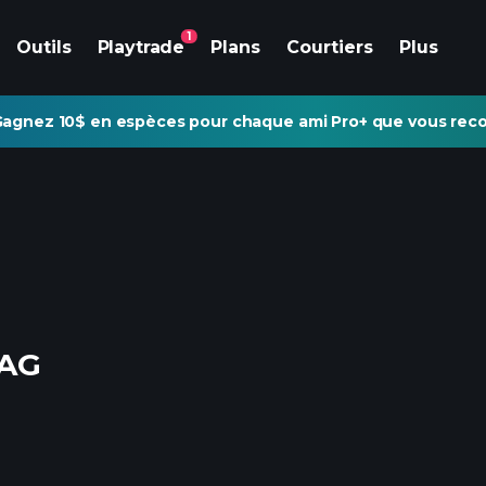
1
Outils
Playtrade
Plans
Courtiers
Plus
agnez 10$ en espèces pour chaque ami Pro+ que vous re
 AG