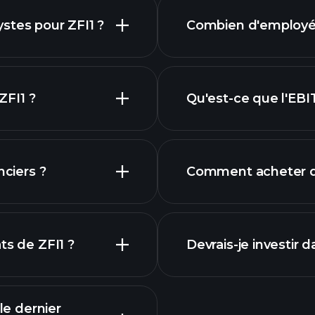
stes pour ZFI1 ?
Combien d'employés 
dividende
hique de ZFI1
ZFI1 ?
Qu'est-ce que l'EBI
employeurs
nciers ?
Comment acheter de
 ZFI1
financiers
ts de ZFI1 ?
Devrais-je investir d
le dernier
Calendrier des