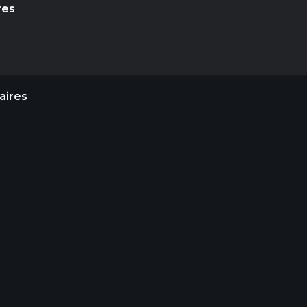
res
aires