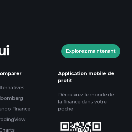
Tournois Playtrade
ndé
ui
Explorez maintenant
informations
 marché alimentées par l'IA
omparer
Application mobile de
profit
ce
lternatives
lles de milliardaires
Découvrez le monde de
loomberg
la finance dans votre
ahoo Finance
poche
radingView
Charts