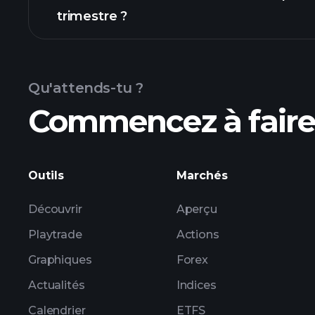
trimestre ?
résultats
Qu'attends-tu ?
Commencez à faire 
les bénéf
Outils
Marchés
Découvrir
Aperçu
Playtrade
Actions
Graphiques
Forex
Actualités
Indices
Calendrier
ETFS