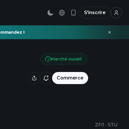
S'inscrire
commandez !
Marché ouvert
Commerce
ZFI1
·
STU