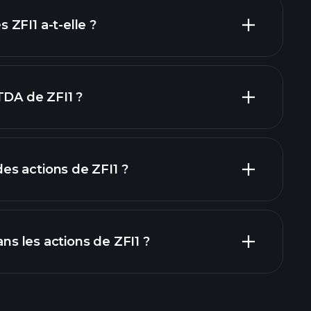
actions à fort
ZFI1 a-t-elle ?
plus grands
TDA de ZFI1 ?
s actions de ZFI1 ?
rapports
ans les actions de ZFI1 ?