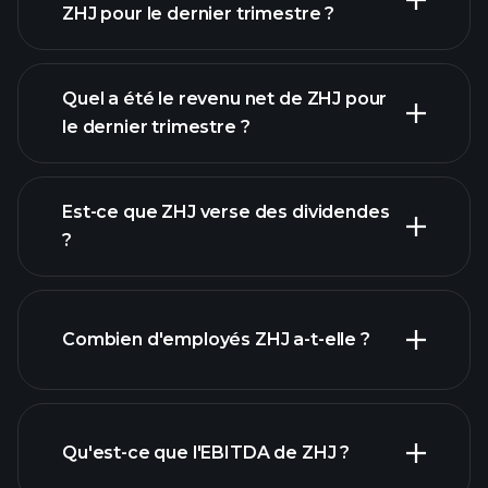
ZHJ pour le dernier trimestre ?
Quel a été le revenu net de ZHJ pour
le dernier trimestre ?
les bénéfices de ZHJ
rapports financiers
Est-ce que ZHJ verse des dividendes
?
rapports financiers
Combien d'employés ZHJ a-t-elle ?
actions à fort
dividende
Qu'est-ce que l'EBITDA de ZHJ ?
plus grands
employeurs