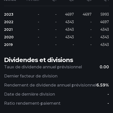
2023
-
-
4697
4697
5993
2022
-
-
4343
-
4697
2021
-
-
4343
-
4343
2020
-
-
4343
-
4343
2019
-
-
-
-
4343
Dividendes et divisions
Taux de dividende annuel prévisionnel
0.00
Dernier facteur de division
Rendement de dividende annuel prévisionnel
6.59%
Date de dernière division
-
Ratio rendement-paiement
-