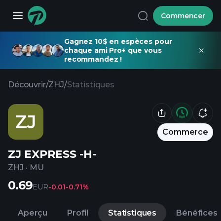
Commencer
Gagnez 10$ en espèces pour
chaque ami Pro+ que vous
recommandez !
Découvrir
/
ZHJ
/
Statistiques
ZJ
Commerce
ZJ EXPRESS -H-
ZHJ
·
MU
0.69
EUR
-0.01
-0.71%
Aperçu
Profil
Statistiques
Bénéfices