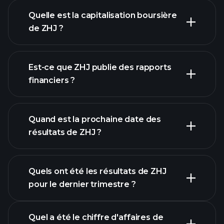
graphique de ZHJ
Quelle est la capitalisation boursière
de ZHJ ?
notre liste
Est-ce que ZHJ publie des rapports
d'actions
financiers ?
finances de
ZHJ
Quand est la prochaine date des
résultats de ZHJ ?
Quels ont été les résultats de ZHJ
Calendrier des résultats
pour le dernier trimestre ?
Quel a été le chiffre d'affaires de