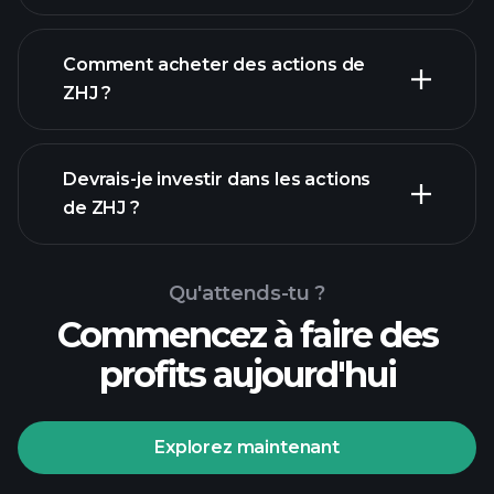
Comment acheter des actions de
ZHJ ?
rapports financiers
Devrais-je investir dans les actions
de ZHJ ?
Qu'attends-tu ?
Commencez à faire des
profits aujourd'hui
Tournois Playtrade
courtier
recommandé
Explorez maintenant