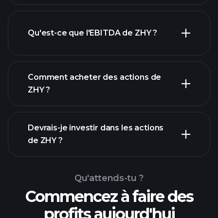
Qu'est-ce que l'EBITDA de ZHY ?
plus
grands employeurs
Comment acheter des actions de
ZHY ?
rapports
Devrais-je investir dans les actions
financiers
de ZHY ?
Qu'attends-tu ?
Commencez à faire des
profits aujourd'hui
Tournois