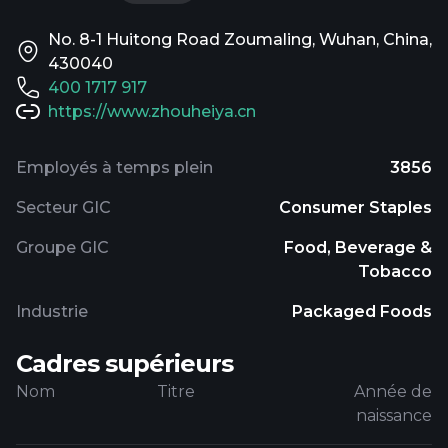
No. 8-1 Huitong Road Zoumaling, Wuhan, China,
430040
400 1717 917
https://www.zhouheiya.cn
Employés à temps plein
3856
Secteur GIC
Consumer Staples
Groupe GIC
Food, Beverage &
Tobacco
Industrie
Packaged Foods
Cadres supérieurs
Nom
Titre
Année de
naissance