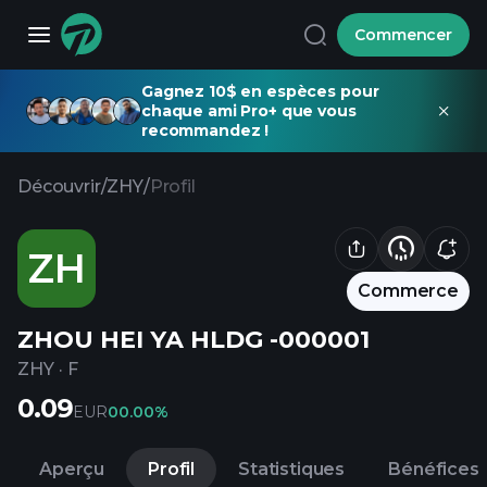
Commencer
Gagnez 10$ en espèces pour
chaque ami Pro+ que vous
recommandez !
Découvrir
/
ZHY
/
Profil
ZH
Commerce
ZHOU HEI YA HLDG -000001
ZHY
·
F
0.09
EUR
0
0.00%
Aperçu
Profil
Statistiques
Bénéfices