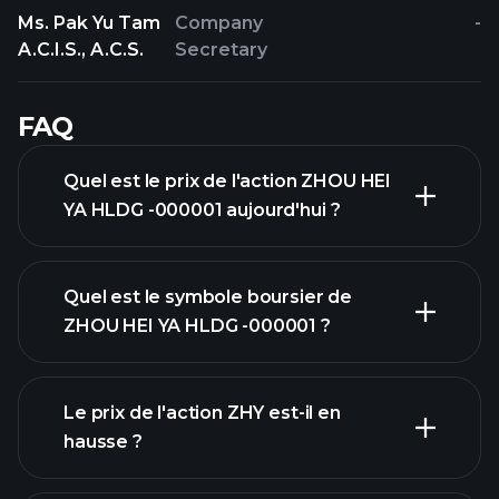
Ms. Pak Yu Tam
Company
-
A.C.I.S., A.C.S.
Secretary
FAQ
Quel est le prix de l'action ZHOU HEI
YA HLDG -000001 aujourd'hui ?
Quel est le symbole boursier de
ZHOU HEI YA HLDG -000001 ?
graphique
Le prix de l'action ZHY est-il en
avancé
hausse ?