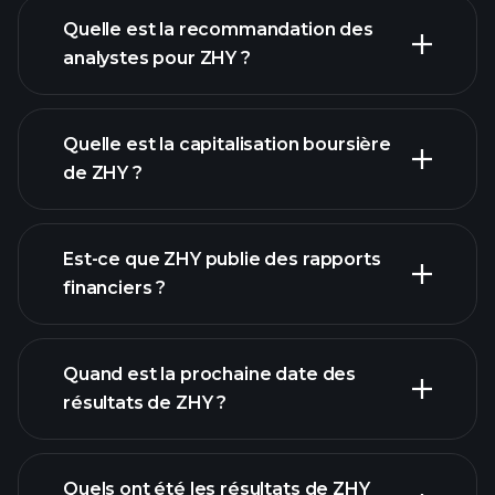
Quelle est la recommandation des
analystes pour ZHY ?
graphique de ZHY
Quelle est la capitalisation boursière
de ZHY ?
notre
Est-ce que ZHY publie des rapports
liste d'actions
financiers ?
finances de
ZHY
Quand est la prochaine date des
résultats de ZHY ?
Quels ont été les résultats de ZHY