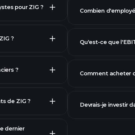
rapports f
stes pour ZIG ?
Combien d'employés 
hique de ZIG
 ZIG ?
Qu'est-ce que l'EBI
plus grands emplo
ciers ?
Comment acheter de
 ZIG
rapports financi
ts de ZIG ?
Devrais-je investir 
le dernier
Calendrier des