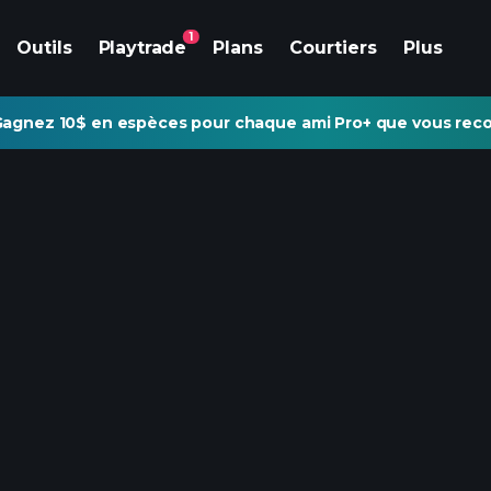
1
Outils
Playtrade
Plans
Courtiers
Plus
agnez 10$ en espèces pour chaque ami Pro+ que vous re