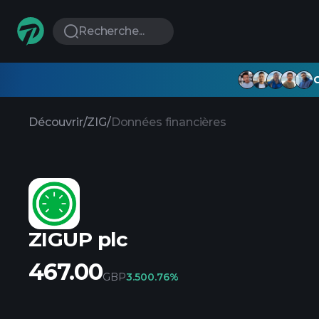
Recherche...
G
Découvrir
/
ZIG
/
Données financières
ZIGUP plc
467.00
GBP
3.50
0.76%