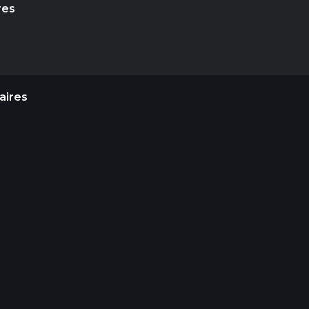
res
aires