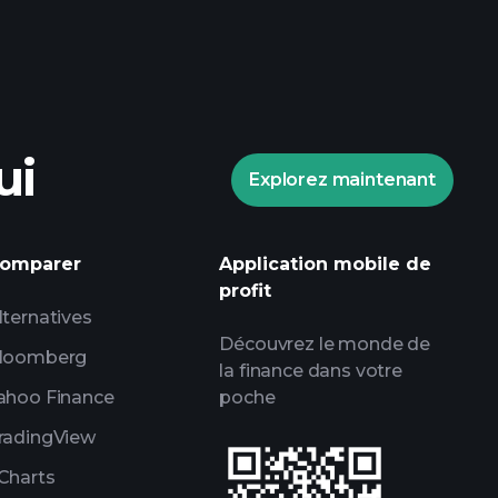
Tournois Playtrade
ndé
ui
Explorez maintenant
informations
omparer
Application mobile de
 marché alimentées par l'IA
profit
ce
lternatives
Découvrez le monde de
lles de milliardaires
loomberg
la finance dans votre
ahoo Finance
poche
radingView
Charts