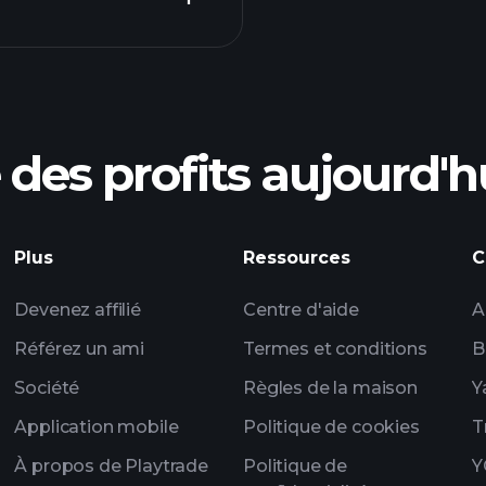
courtier recomma
des profits aujourd'h
les
Tournois Playtrade
Plus
Ressources
C
quotidiennes sur le
listes de surveillan
Devenez affilié
Centre d'aide
A
portefeui
Référez un ami
Termes et conditions
B
Société
Règles de la maison
Y
Application mobile
Politique de cookies
T
À propos de Playtrade
Politique de
Y