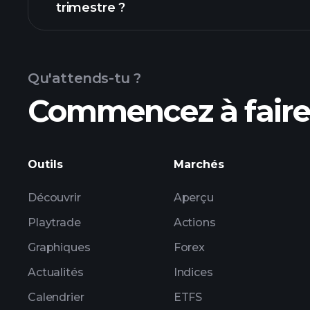
trimestre ?
résultats
Qu'attends-tu ?
Commencez à faire 
bénéfices de ZIG
Outils
Marchés
Découvrir
Aperçu
Playtrade
Actions
Graphiques
Forex
Actualités
Indices
Calendrier
ETFS