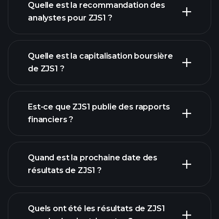
Quelle est la recommandation des
analystes pour ZJS1 ?
graphique de ZJS1
Quelle est la capitalisation boursière
de ZJS1 ?
Est-ce que ZJS1 publie des rapports
notre liste d'actions
financiers ?
finances de
ZJS1
Quand est la prochaine date des
résultats de ZJS1 ?
Quels ont été les résultats de ZJS1
Calendrier des résultats