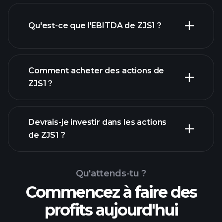
Qu'est-ce que l'EBITDA de ZJS1 ?
plus
grands employeurs
Comment acheter des actions de
ZJS1 ?
rapports
Devrais-je investir dans les actions
financiers
de ZJS1 ?
Qu'attends-tu ?
Commencez à faire des
profits aujourd'hui
Tournois
Playtrade
courtier