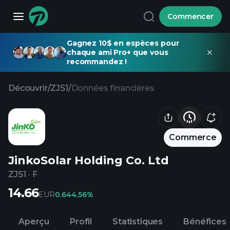
Commencer
Gagnez 10$ en espèces pour
chaque ami Pro+ que vous
recommandez !
Découvrir
/
ZJS1
/
Données financières
Commerce
JinkoSolar Holding Co. Ltd
ZJS1
·
F
14.66
EUR
0.64
4.56%
Aperçu
Profil
Statistiques
Bénéfices