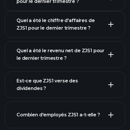
pour le dernier trimestre ?
Quel a été le chiffre d'affaires de
ZJS1 pour le dernier trimestre ?
Quel a été le revenu net de ZJS1 pour
le dernier trimestre ?
les
bénéfices de ZJS1
Est-ce que ZJS1 verse des
rapports financiers
dividendes ?
Combien d'employés ZJS1 a-t-elle ?
rapports financiers
actions à fort
dividende