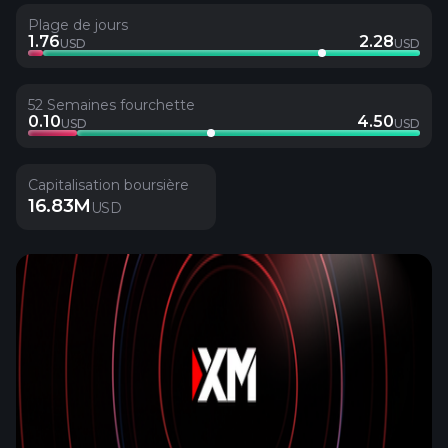
Plage de jours
1.76
2.28
USD
USD
52 Semaines fourchette
0.10
4.50
USD
USD
Capitalisation boursière
16.83M
USD