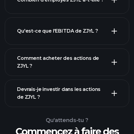
actions à fort
dividende
Qu'est-ce que l'EBITDA de ZJYL ?
plus grands
employeurs
Comment acheter des actions de
ZJYL ?
rapports
Devrais-je investir dans les actions
financiers
de ZJYL ?
Qu'attends-tu ?
Commencez à faire des