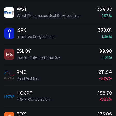
WST
354.07
West Pharmaceutical Services Inc
1.57%
ISRG
378.81
Intuitive Surgical Inc
1.36%
ESLOY
99.90
ES
Essilor International SA
1.01%
RMD
211.94
ResMed Inc
-5.06%
HOCPF
158.70
HOYA Corporation
-0.55%
BDX
176.86