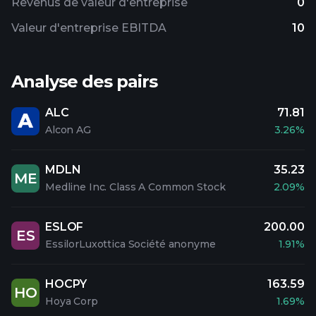
Revenus de valeur d'entreprise
0
Valeur d'entreprise EBITDA
10
Analyse des pairs
ALC
71.81
Alcon AG
3.26%
MDLN
35.23
ME
Medline Inc. Class A Common Stock
2.09%
ESLOF
200.00
ES
EssilorLuxottica Société anonyme
1.91%
HOCPY
163.59
HO
Hoya Corp
1.69%