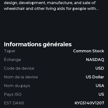
design, development, manufacture, and sale of
wheelchair and other living aids for people with
disabilities, the elderly, and people recovering from
injury. The company offers wheelchairs and
wheelchair components, such as wheels and
brakes; oxygen concentrators, bath aids, and
rehabilitative devices, as well as infrastructures for
Informations générales
shared wheelchairs and other shared health
products; oxygen chambers and beauty
Taper
Common Stock
instruments; and shampoo instruments and nano
Échange
NASDAQ
thermal therapy chambers. It operates in the
Mainland China, Japan, the United States, Hong
Code de devise
USD
Kong, Singapore, Korea, Australia, and
Nom de la devise
US Dollar
internationally. The company was founded in 2006
and is based in Changzhou, China. Jin Medical
Nom du pays
USA
International Ltd. operates as a subsidiary of Jolly
Pays ISO
US
Harmony Enterprises Limited.
EST DANS
KYG5140V1207