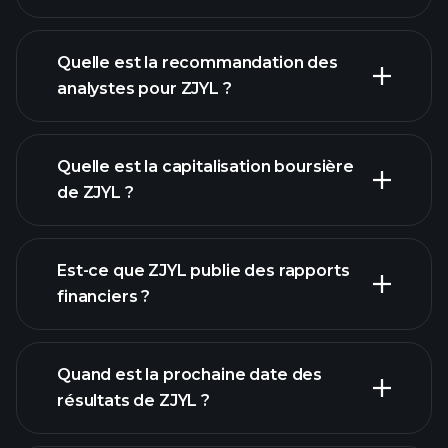
Quelle est la recommandation des
analystes pour ZJYL ?
graphique de
Quelle est la capitalisation boursière
ZJYL
de ZJYL ?
notre
Est-ce que ZJYL publie des rapports
liste d'actions
financiers ?
finances de
ZJYL
Quand est la prochaine date des
résultats de ZJYL ?