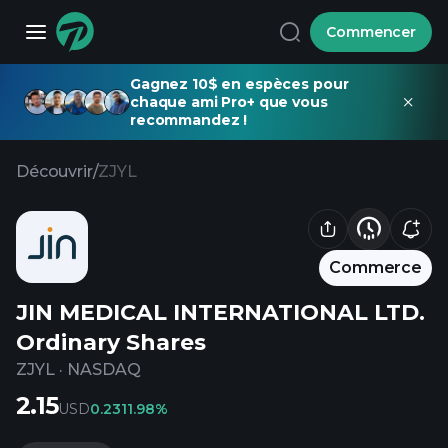
Commencer
Gagnez 10$ en espèces pour
chaque ami Pro+ que vous
recommandez !
Découvrir
/
ZJYL
Commerce
JIN MEDICAL INTERNATIONAL LTD.
Ordinary Shares
ZJYL
·
NASDAQ
2.15
USD
0.23
11.98%