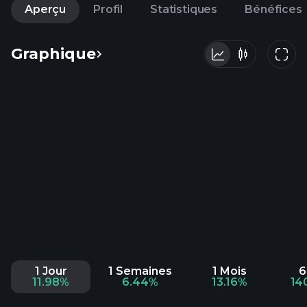
Aperçu
Profil
Statistiques
Bénéfices
Graphique
1 Jour
1 Semaines
1 Mois
6
11.98%
6.44%
13.16%
14