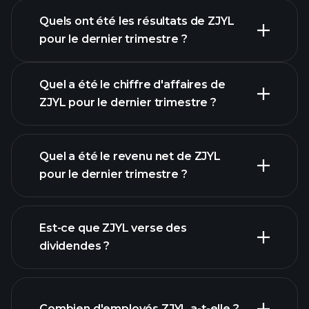
Quels ont été les résultats de ZJYL
Calendrier des résultats
pour le dernier trimestre ?
Quel a été le chiffre d'affaires de
ZJYL pour le dernier trimestre ?
Quel a été le revenu net de ZJYL
pour le dernier trimestre ?
les bénéfices de ZJYL
rapports
Est-ce que ZJYL verse des
financiers
dividendes ?
rapports financiers
Combien d'employés ZJYL a-t-elle ?