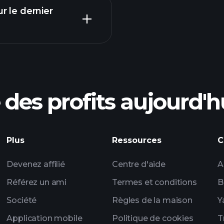
r le dernier
Calendrier des
courtier recomma
des profits aujourd'h
ices de ZLIOY
Tournois Playtrade
Plus
Ressources
C
quotidiennes sur le
listes de surveillan
Devenez affilié
Centre d'aide
A
portefeui
Référez un ami
Termes et conditions
B
Société
Règles de la maison
Y
Application mobile
Politique de cookies
T