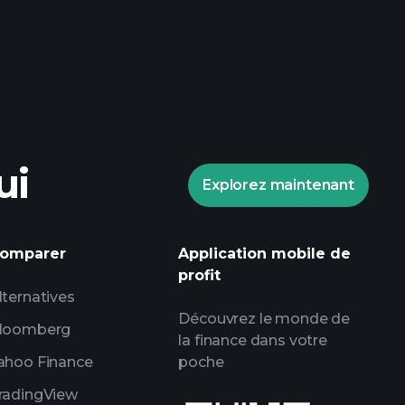
Tournois Playtrade
ndé
ui
Explorez maintenant
informations
omparer
Application mobile de
 marché alimentées par l'IA
profit
ce
lternatives
lles de milliardaires
Découvrez le monde de
loomberg
la finance dans votre
ahoo Finance
poche
radingView