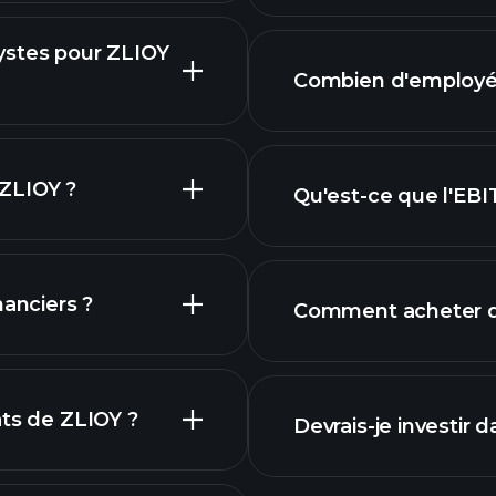
ystes pour ZLIOY
rapports f
Combien d'employés
hique de ZLIOY
 ZLIOY ?
Qu'est-ce que l'EB
plus grands emplo
nanciers ?
Comment acheter de
 ZLIOY
rapports financi
ats de ZLIOY ?
Devrais-je investir 