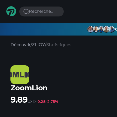
Recherche...
G
Découvrir
/
ZLIOY
/
Statistiques
ZoomLion
9.89
USD
-0.28
-2.75%