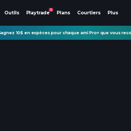
1
Outils
Playtrade
Plans
Courtiers
Plus
agnez 10$ en espèces pour chaque ami Pro+ que vous re