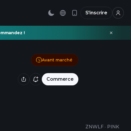
S'inscrire
commandez !
Avant marché
Commerce
ZNWLF
·
PINK