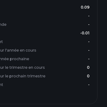
0.09
-
nde
-
-0.01
et
-
r l'année en cours
-
année prochaine
-
r le trimestre en cours
0
r le prochain trimestre
0
nt
-