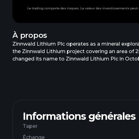
Le trading comporte des risques. La valeur des investissements peu
À propos
Zinnwald Lithium Plc operates as a mineral explo
the Zinnwald Lithium project covering an area of
changed its name to Zinnwald Lithium Plc in Octo
July 27, 2026, Zinnwald Lithium Plc operates as a 
Informations générales
Taper
Échange