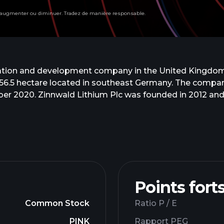
t augmenter ou diminuer. Tradez de manière responsable.
ration and development company in the United Kingdom
 256.5 hectare located in southeast Germany. The compa
ber 2020. Zinnwald Lithium Plc was founded in 2012 and
subsidiary of AMG Lithium B.V.
Points fort
Common Stock
Ratio P / E
PINK
Rapport PEG