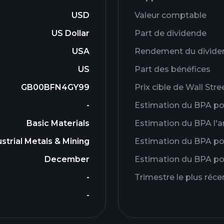
USD
Valeur comptable
US Dollar
Part de dividende
USA
Rendement du divide
US
Part des bénéfices
GB00BFN4GY99
Prix ​​cible de Wall Stre
-
Estimation du BPA pou
Basic Materials
Estimation du BPA l'
strial Metals & Mining
Estimation du BPA pou
December
Estimation du BPA pou
-
Trimestre le plus réce
-