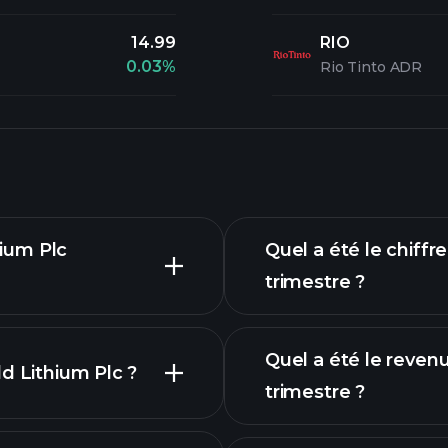
14.99
RIO
0.03%
Rio Tinto ADR
hium Plc
Quel a été le chiffr
trimestre ?
Quel a été le reven
d Lithium Plc ?
trimestre ?
avancé