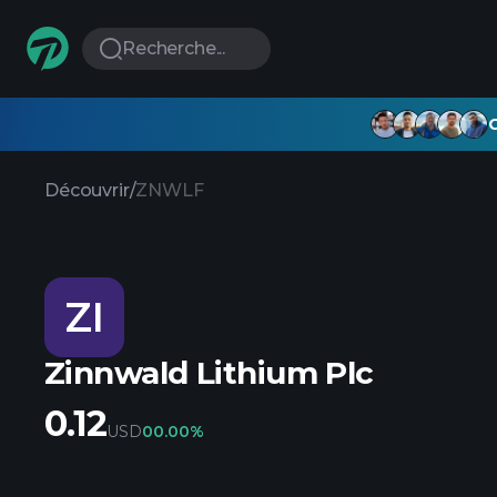
Recherche...
G
Découvrir
/
ZNWLF
ZI
Zinnwald Lithium Plc
0.12
USD
0
0.00%