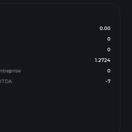
0.00
0
0
1.2724
ntreprise
0
BITDA
-7