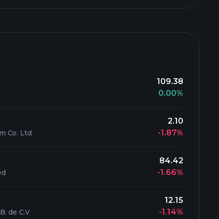
109.38
0.00%
2.10
-1.87%
m Co. Ltd
84.42
-1.66%
ed
12.15
-1.14%
B. de C.V