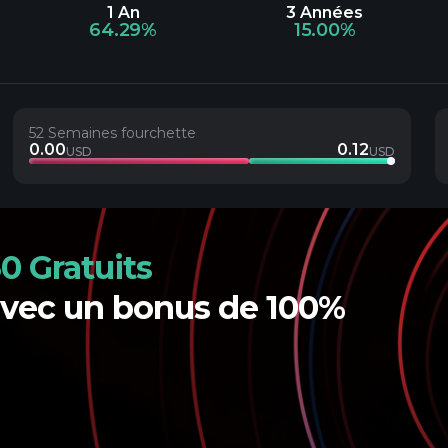
1 An
3 Années
64.29%
15.00%
52 Semaines fourchette
0.00
0.12
USD
USD
0 Gratuits
avec un bonus de 100%