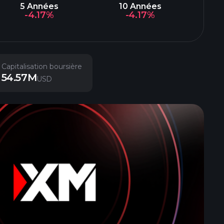
5 Années
10 Années
-4.17%
-4.17%
Capitalisation boursière
54.57M
USD