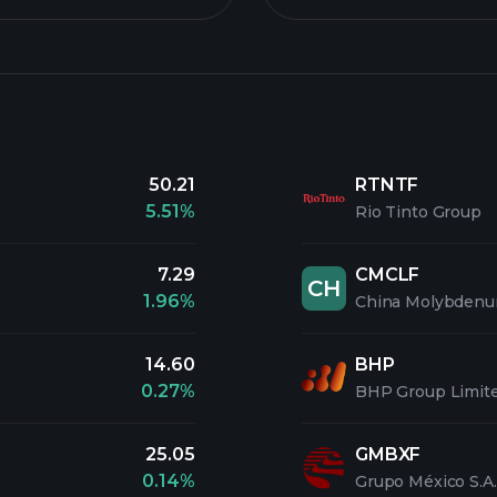
50.21
RTNTF
5.51%
Rio Tinto Group
7.29
CMCLF
CH
1.96%
China Molybdenu
14.60
BHP
0.27%
BHP Group Limit
25.05
GMBXF
0.14%
Grupo México S.A.