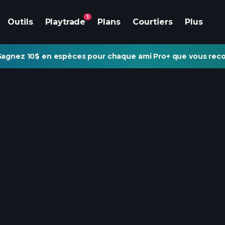
1
Outils
Playtrade
Plans
Courtiers
Plus
agnez 10$ en espèces pour chaque ami Pro+ que vous re