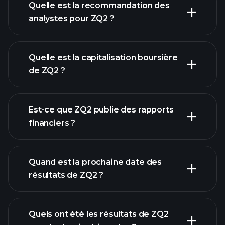
Quelle est la recommandation des
analystes pour ZQ2 ?
graphique de ZQ2
Quelle est la capitalisation boursière
de ZQ2 ?
notre
Est-ce que ZQ2 publie des rapports
liste d'actions
financiers ?
finances de
ZQ2
Quand est la prochaine date des
résultats de ZQ2 ?
Quels ont été les résultats de ZQ2
Calendrier des résultats