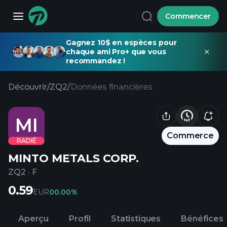
Commencer
Gagnez 10$ en espèces pour
chaque ami Pro+ que vous
recommandez !
Découvrir
/
ZQ2
/
Données financières
MI
Commerce
RADIÉ
MINTO METALS CORP.
ZQ2
·
F
0.59
EUR
0
0.00%
Aperçu
Profil
Statistiques
Bénéfices