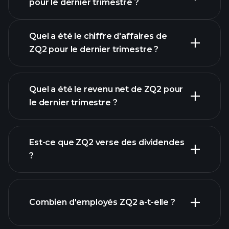
pour le dernier trimestre ?
Quel a été le chiffre d'affaires de
ZQ2 pour le dernier trimestre ?
Quel a été le revenu net de ZQ2 pour
le dernier trimestre ?
les bénéfices de ZQ2
rapports financiers
Est-ce que ZQ2 verse des dividendes
?
rapports financiers
Combien d'employés ZQ2 a-t-elle ?
actions à fort
dividende