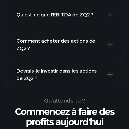
Qu'est-ce que l'EBITDA de ZQ2 ?
plus grands
employeurs
Comment acheter des actions de
ZQ2 ?
rapports
Devrais-je investir dans les actions
financiers
de ZQ2 ?
Qu'attends-tu ?
Commencez à faire des
profits aujourd'hui
Tournois
Playtrade
courtier