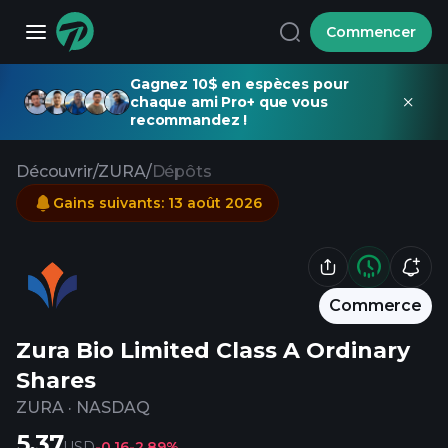
Commencer
Gagnez 10$ en espèces pour
chaque ami Pro+ que vous
recommandez !
Découvrir
/
ZURA
/
Dépôts
Gains suivants
:
13 août 2026
Commerce
Zura Bio Limited Class A Ordinary
Shares
ZURA
·
NASDAQ
5.37
USD
-0.16
-2.89%