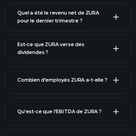
Quel a été le revenu net de ZURA
pour le dernier trimestre ?
les
bénéfices de ZURA
rapports financiers
Est-ce que ZURA verse des
dividendes ?
Combien d'employés ZURA a-t-elle ?
rapports financiers
actions à fort
dividende
Qu'est-ce que l'EBITDA de ZURA ?
plus grands
employeurs