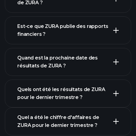
ZURA
de ZURA ?
notre
Est-ce que ZURA publie des rapports
liste d'actions
financiers ?
finances de
ZURA
Quand est la prochaine date des
résultats de ZURA ?
Quels ont été les résultats de ZURA
pour le dernier trimestre ?
Calendrier des résultats
Quel a été le chiffre d'affaires de
ZURA pour le dernier trimestre ?