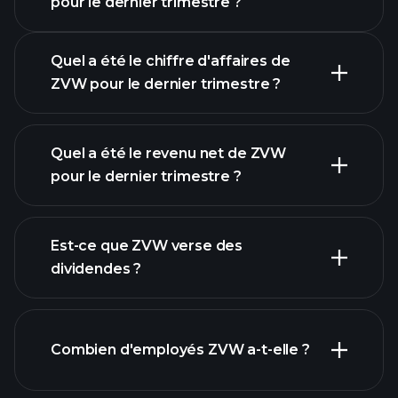
pour le dernier trimestre ?
Quel a été le chiffre d'affaires de
ZVW pour le dernier trimestre ?
Quel a été le revenu net de ZVW
pour le dernier trimestre ?
les bénéfices de ZVW
rapports financiers
Est-ce que ZVW verse des
dividendes ?
rapports financiers
Combien d'employés ZVW a-t-elle ?
actions à fort
dividende