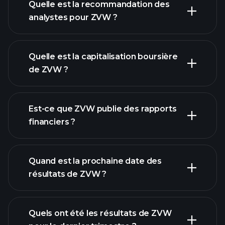
Quelle est la recommandation des
analystes pour ZVW ?
graphique de ZVW
Quelle est la capitalisation boursière
de ZVW ?
notre
Est-ce que ZVW publie des rapports
liste d'actions
financiers ?
finances de
ZVW
Quand est la prochaine date des
résultats de ZVW ?
Quels ont été les résultats de ZVW
Calendrier des résultats