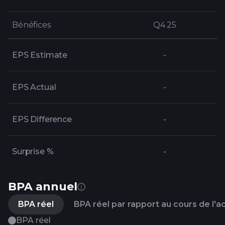
Bénéfices
Bénéfices
Q4 25
Q4 25
EPS Estimate
-
EPS Actual
-
EPS Difference
-
Surprise %
-
BPA annuel
BPA réel
BPA réel par rapport au cours de l'a
BPA réel