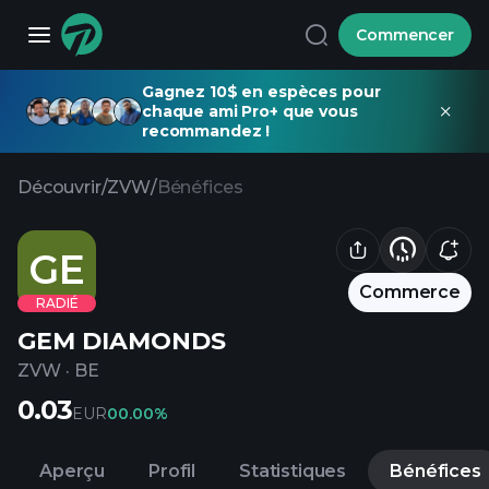
Commencer
Gagnez 10$ en espèces pour
chaque ami Pro+ que vous
recommandez !
Découvrir
/
ZVW
/
Bénéfices
GE
Commerce
RADIÉ
GEM DIAMONDS
ZVW
·
BE
0.03
EUR
0
0.00%
Aperçu
Profil
Statistiques
Bénéfices