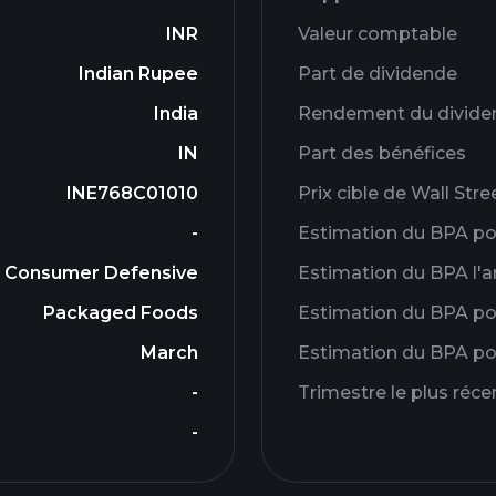
INR
Valeur comptable
Indian Rupee
Part de dividende
India
Rendement du divide
IN
Part des bénéfices
INE768C01010
Prix ​​cible de Wall Stre
-
Estimation du BPA pou
Consumer Defensive
Estimation du BPA l'
Packaged Foods
Estimation du BPA pou
March
Estimation du BPA pou
-
Trimestre le plus réce
-