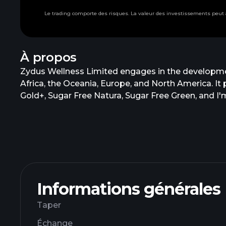
Le trading comporte des risques. La valeur des investissements peu
À propos
Zydus Wellness Limited engages in the development
Africa, the Oceania, Europe, and North America. I
Gold+, Sugar Free Natura, Sugar Free Green, and I'
Nutralite brand; skin cleansing products under the
healthy eating products, such as snack bars, prote
based supplements, vitamins and minerals, collage
products, including multivitamin and vitamin D
and food supplements for dogs and cats under t
changed its name to Zydus Wellness Limited in J
Wellness Limited operates as a subsidiary of Zydu
Informations générales
Taper
Échange