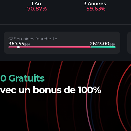
1 An
3 Années
-70.87%
-59.63%
52 Semaines fourchette
367.55
2623.00
INR
INR
0 Gratuits
avec un bonus de 100%