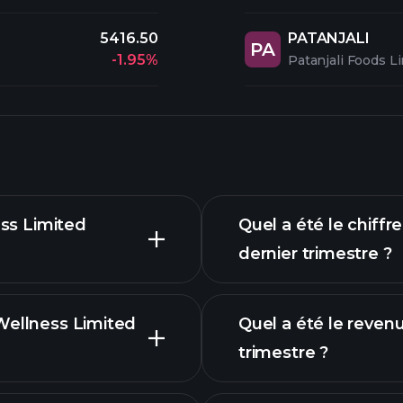
5416.50
PATANJALI
PA
-1.95%
Patanjali Foods L
ess Limited
Quel a été le chiff
dernier trimestre ?
Wellness Limited
Quel a été le reve
trimestre ?
raphique avancé