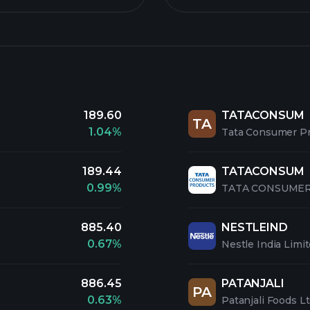
189.60
TATACONSUM
TA
1.04%
Tata Consumer Pr
189.44
TATACONSUM
0.99%
TATA CONSUMER
885.40
NESTLEIND
0.67%
Nestle India Limi
886.45
PATANJALI
PA
0.63%
Patanjali Foods L