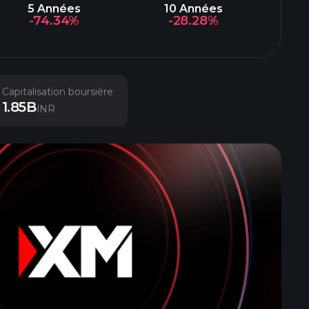
5 Années
10 Années
-74.34%
-28.28%
Capitalisation boursière
1.85B
INR