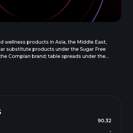
 wellness products in Asia, the Middle East,
gar substitute products under the Sugar Free
r the Complan brand; table spreads under the
 brand; heat powder under the Nycil brand; and
RiteBite brand. The company also offers plant-
under the WeightWorld brand; health and wellness
perfood supplements under the MaxMedix brand;
 Carnation Nutra-Analogue Foods Limited and
headquartered in Ahmedabad, India. Zydus
s
90.32
-