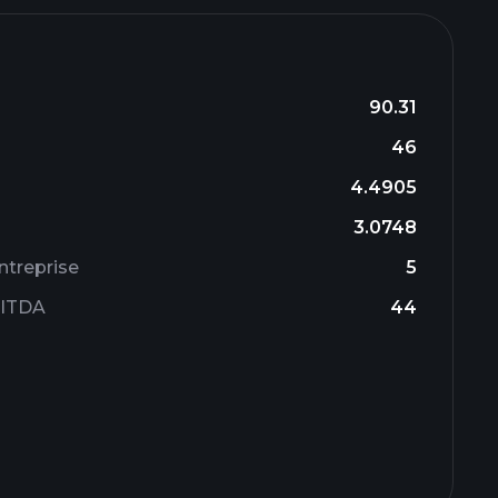
90.31
46
4.4905
3.0748
ntreprise
5
BITDA
44