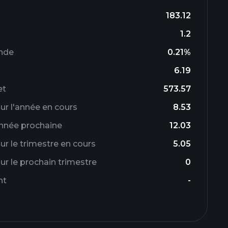
183.12
1.2
nde
0.21%
6.19
et
573.57
r l'année en cours
8.53
année prochaine
12.03
r le trimestre en cours
5.05
r le prochain trimestre
0
nt
-