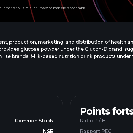
t augmenter ou diminuer. Tradez de manière responsable.
, production, marketing, and distribution of health and
t provides glucose powder under the Glucon-D brand; su
m lite brands; Milk-based nutrition drink products unde
 Everyuth brand; hair color products under the Cuticolor
in bars, breakfast cookies, and protein chips under the 
ns, omegas, probiotics, and micronutrients for adults 
3 gummies, mushroom-based supplements, and other su
he Animigo brand. The company was formerly known as
anuary 2009. The company was founded in 1988 and is 
s Lifesciences Limited.
Points fort
Common Stock
Ratio P / E
NSE
Rapport PEG