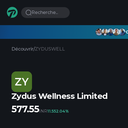
Recherche...
G
Découvrir
/
ZYDUSWELL
ZY
Zydus Wellness Limited
577.55
INR
11.55
2.04%