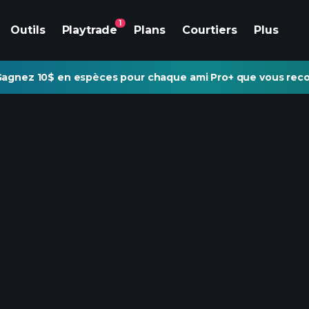
1
Outils
Playtrade
Plans
Courtiers
Plus
agnez 10$ en espèces pour chaque ami Pro+ que vous re