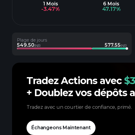
1 Mois
6 Mois
-3.47%
47.17%
Plage de jours
549.50
577.55
INR
INR
Tradez Actions avec
$3
+ Doublez vos dépôts 
Tradez avec un courtier de confiance, primé.
Échangeons Maintenant