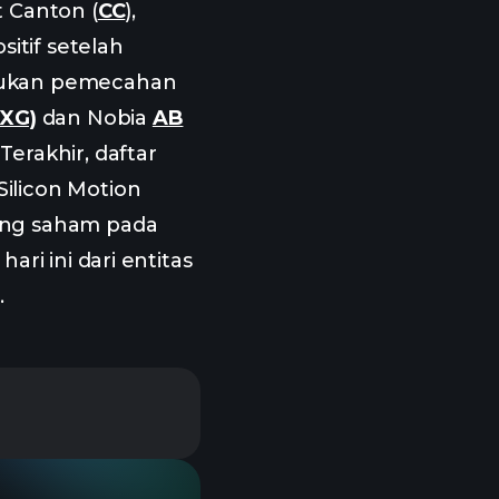
t Canton (
CC
),
itif setelah
akukan pemecahan
BXG)
dan Nobia
AB
erakhir, daftar
Silicon Motion
gang saham pada
ri ini dari entitas
.