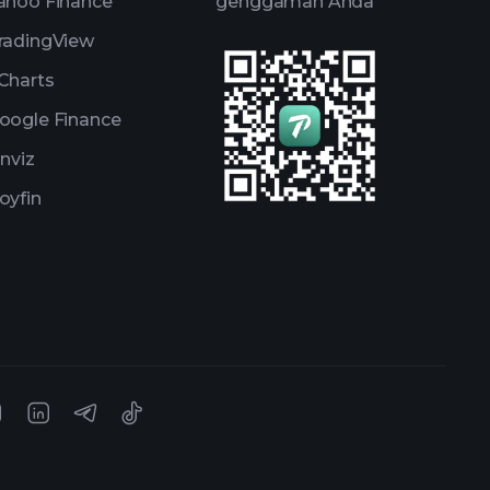
ahoo Finance
genggaman Anda
radingView
Charts
oogle Finance
inviz
oyfin