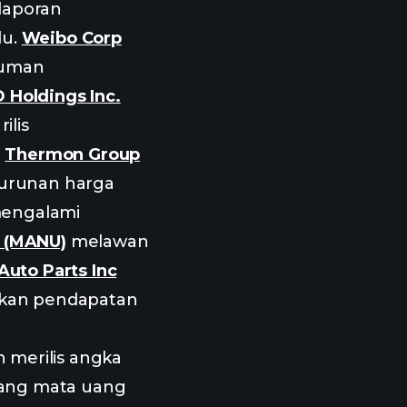
 laporan
du.
Weibo Corp
muman
 Holdings Inc.
ilis
.
Thermon Group
urunan harga
engalami
d (MANU)
melawan
uto Parts Inc
rkan pendapatan
 merilis angka
uang mata uang