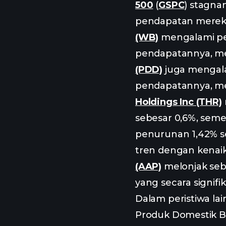
500
(
GSPC
) stagna
pendapatan mereka
(WB)
mengalami pe
pendapatannya, me
(PDD)
juga mengala
pendapatannya, me
Holdings Inc (THR)
sebesar 0,6%, sem
penurunan 1,42% 
tren dengan kenai
(AAP)
melonjak seb
yang secara signif
Dalam peristiwa la
Produk Domestik B