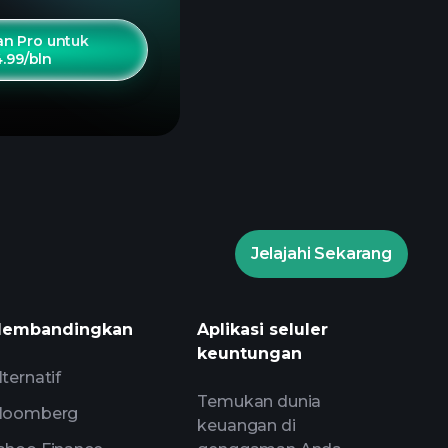
n Pro untuk
4.99/bln
Jelajahi Sekarang
embandingkan
Aplikasi seluler
keuntungan
lternatif
Temukan dunia
loomberg
keuangan di