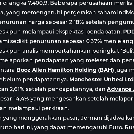
n di angka 7.400,9. Beberapa perusahaan merilis
, yang memengaruhi pergerakan saham indivi
nurunan harga sebesar 2,18% setelah pengu
skipun melampaui ekspektasi pendapatan.
PDD
mi sedikit penurunan sebesar 0,37% menjelang r
skipun analis mempertahankan peringkat 'Beli'
melaporkan pendapatan yang meleset dan pen
entara
Booz Allen Hamilton Holding (BAH)
juga m
sebelum pendapatannya.
Manchester United Lt
kan 2,61% setelah pendapatannya, dan
Advance A
esar 14,4% yang mengesankan setelah melapo
ikan melampaui perkiraan.
in yang menggerakkan pasar, Jerman dijadwalkan
ruto hari ini, yang dapat memengaruhi Euro. R