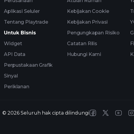
Perusahaan
Aturan Rumah
Y
Aplikasi Seluler
Kebijakan Cookie
T
Tentang Playtrade
Kebijakan Privasi
Y
Untuk Bisnis
Pengungkapan Risiko
G
Widget
Catatan Rilis
F
API Data
Hubungi Kami
K
Perpustakaan Grafik
Sinyal
Periklanan
©
2026
Seluruh hak cipta dilindungi