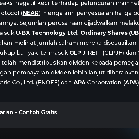
eaksi negatif kecil terhadap peluncuran mainne
otocol (
NEAR
) mengalami penyesuaian harga pos
gannya. Sejumlah perusahaan dijadwalkan mel
rmasuk
U-BX Technology Ltd. Ordinary Shares (U
akan melihat jumlah saham mereka disesuaikan. T
cukup banyak, termasuk
GLP
J-REIT (GLPJF) dan 
), telah mendistribusikan dividen kepada peme
gan pembayaran dividen lebih lanjut diharapkan ha
tric Co., Ltd. (FNOEF) dan
APA
Corporation (
APA
)
rian - Contoh Gratis