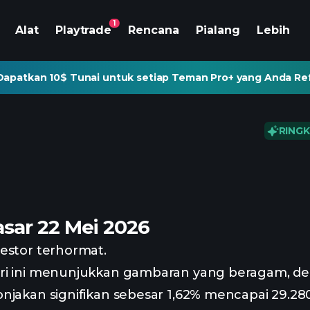
1
Alat
Playtrade
Rencana
Pialang
Lebih
Dapatkan 10$ Tunai untuk setiap Teman Pro+ yang Anda Re
RINGK
sar 22 Mei 2026
estor terhormat.
ri ini menunjukkan gambaran yang beragam, 
njakan signifikan sebesar 1,62% mencapai 29.28