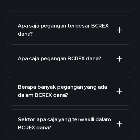
chart
lanjutan
Apa saja pegangan terbesar BCREX
dana?
grafik BCREX dana
Apa saja pegangan BCREX dana?
pegangan
Berapa banyak pegangan yang ada
dalam BCREX dana?
pegangan
Sektor apa saja yang terwakili dalam
pegangan
BCREX dana?