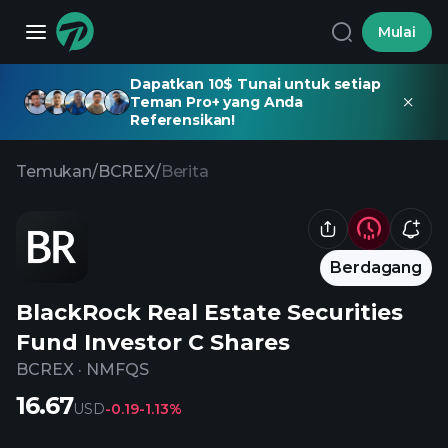
Mulai
Dapatkan 10$ Tunai untuk setiap
Teman Pro+ yang Anda
Referensikan!
Temukan
/
BCREX
/
Berita
Berdagang
BlackRock Real Estate Securities
Fund Investor C Shares
BCREX
·
NMFQS
16.67
USD
-0.19
-1.13%