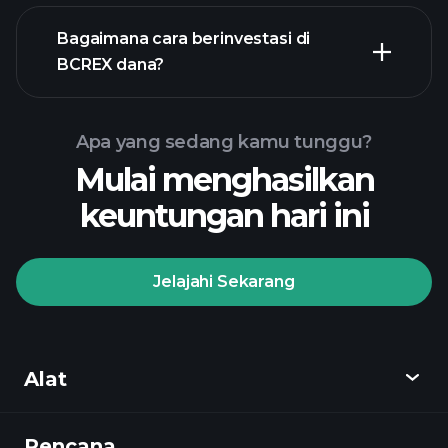
Bagaimana cara berinvestasi di
BCREX dana?
Apa yang sedang kamu tunggu?
Mulai menghasilkan
keuntungan hari ini
Jelajahi Sekarang
Playtrade
Tournaments
broker yang
direkomendasikan
Alat
Rencana
Temukan