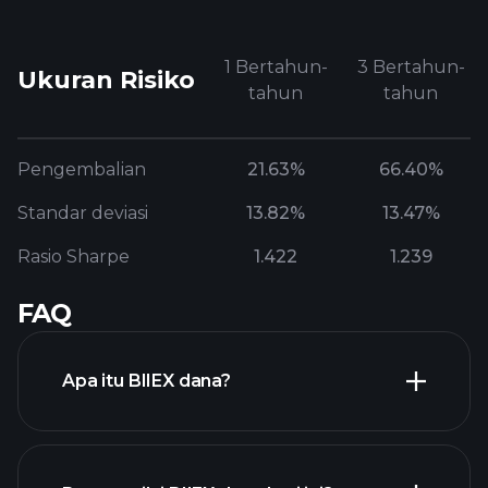
1 Bertahun-
3 Bertahun-
Ukuran Risiko
tahun
tahun
Pengembalian
21.63%
66.40%
Standar deviasi
13.82%
13.47%
Rasio Sharpe
1.422
1.239
FAQ
Apa itu BIIEX dana?