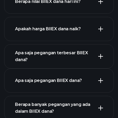
Berapa nilai BIIEX dana hari ini?
Apakah harga BIIEX dana naik?
chart
lanjutan
Apa saja pegangan terbesar BIIEX
dana?
grafik BIIEX dana
Apa saja pegangan BIIEX dana?
Berapa banyak pegangan yang ada
pegangan
dalam BIIEX dana?
pegangan