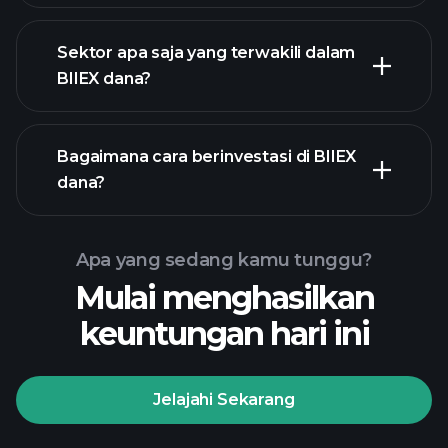
Sektor apa saja yang terwakili dalam
pegangan
BIIEX dana?
Bagaimana cara berinvestasi di BIIEX
dana?
Apa yang sedang kamu tunggu?
Mulai menghasilkan
keuntungan hari ini
Jelajahi Sekarang
Playtrade
Tournaments
broker yang