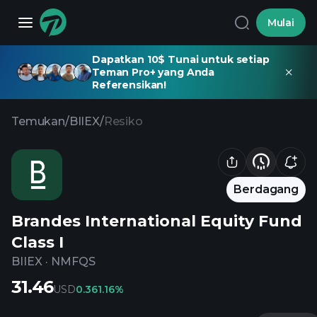
Mulai
Dapatkan 10$ Tunai untuk setiap
Teman Pro+ yang Anda
Referensikan!
Temukan
/
BIIEX
/
Resiko
Berdagang
Brandes International Equity Fund
Class I
BIIEX
·
NMFQS
31.46
USD
0.36
1.16%