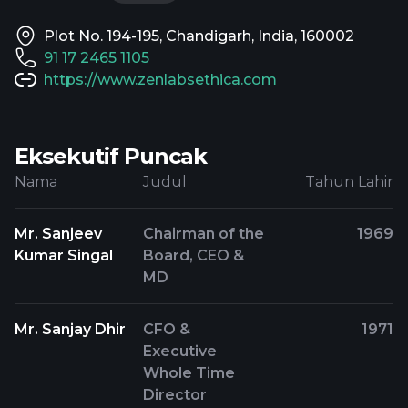
Plot No. 194-195, Chandigarh, India, 160002
91 17 2465 1105
https://www.zenlabsethica.com
Eksekutif Puncak
Nama
Judul
Tahun Lahir
Mr. Sanjeev
Chairman of the
1969
Kumar Singal
Board, CEO &
MD
Mr. Sanjay Dhir
CFO &
1971
Executive
Whole Time
Director