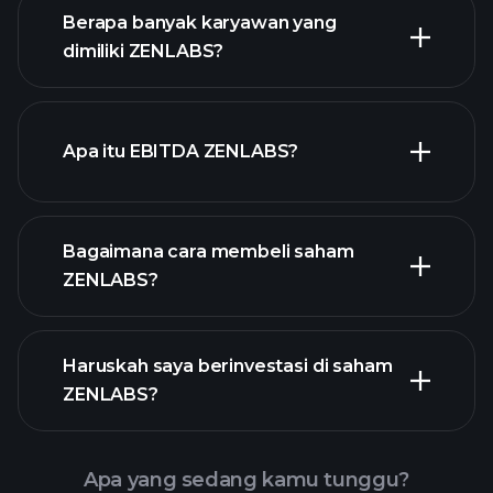
laporan
Berapa banyak karyawan yang
keuangan
dimiliki ZENLABS?
saham dengan dividen tinggi
Apa itu EBITDA ZENLABS?
pengusaha terbesar
Bagaimana cara membeli saham
ZENLABS?
laporan
Haruskah saya berinvestasi di saham
keuangan ZENLABS
ZENLABS?
Apa yang sedang kamu tunggu?