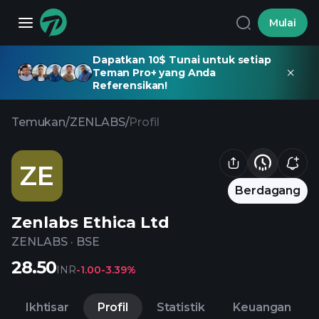
Mulai
Dapatkan 10$ Tunai untuk setiap
Teman Pro+ yang Anda
Referensikan!
Temukan
/
ZENLABS
/
Profil
ZE
Berdagang
Zenlabs Ethica Ltd
ZENLABS
·
BSE
28.50
INR
-1.00
-3.39%
Ikhtisar
Profil
Statistik
Keuangan