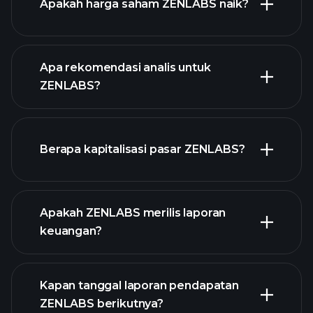
Apakah harga saham ZENLABS naik?
Apa rekomendasi analis untuk
ZENLABS?
ZENLABS chart.
Berapa kapitalisasi pasar ZENLABS?
Apakah ZENLABS merilis laporan
daftar saham kami
keuangan?
keuangan
ZENLABS
Kapan tanggal laporan pendapatan
ZENLABS berikutnya?