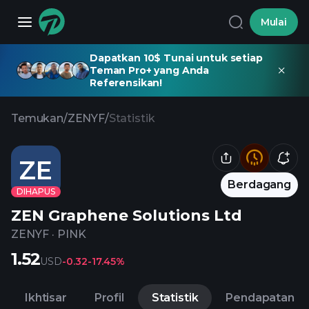
Mulai
Dapatkan 10$ Tunai untuk setiap
Teman Pro+ yang Anda
Referensikan!
Temukan
/
ZENYF
/
Statistik
ZE
Berdagang
DIHAPUS
ZEN Graphene Solutions Ltd
ZENYF
·
PINK
1.52
USD
-0.32
-17.45%
Ikhtisar
Profil
Statistik
Pendapatan