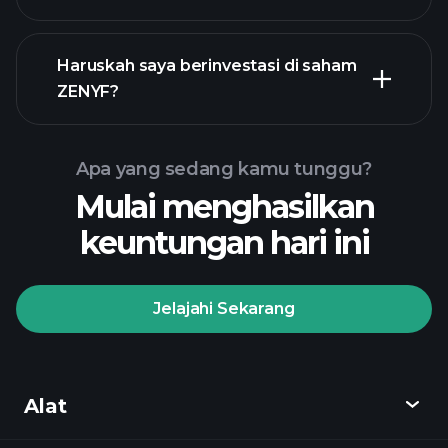
laporan keuangan ZENYF
Haruskah saya berinvestasi di saham
ZENYF?
Apa yang sedang kamu tunggu?
Mulai menghasilkan
Turnamen
keuntungan hari ini
Playtrade
broker yang
disarankan
Jelajahi Sekarang
Turnamen Playtrade
Alat
wawasan pasar harian