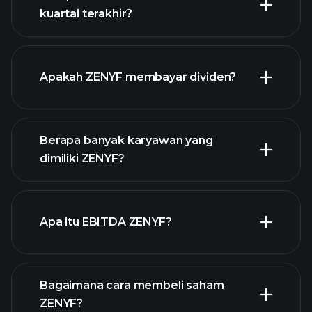
kuartal terakhir?
pendapatan ZENYF
laporan
Apakah ZENYF membayar dividen?
keuangan
laporan
Berapa banyak karyawan yang
keuangan
saham
dimiliki ZENYF?
dengan dividen tinggi
Apa itu EBITDA ZENYF?
pengusaha terbesar
Bagaimana cara membeli saham
ZENYF?