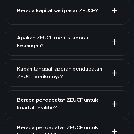
ZEUCF chart.
Berapa kapitalisasi pasar ZEUCF?
Apakah ZEUCF merilis laporan
daftar saham kami
keuangan?
keuangan
ZEUCF
Kapan tanggal laporan pendapatan
ZEUCF berikutnya?
Berapa pendapatan ZEUCF untuk
Kalender
kuartal terakhir?
Pendapatan
Berapa pendapatan ZEUCF untuk