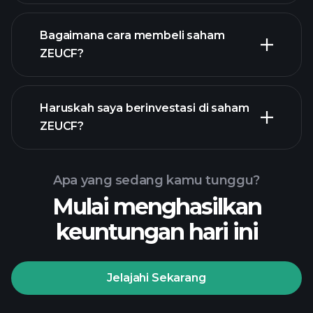
Bagaimana cara membeli saham
ZEUCF?
laporan keuangan ZEUCF
Haruskah saya berinvestasi di saham
ZEUCF?
Apa yang sedang kamu tunggu?
Mulai menghasilkan
Turnamen
keuntungan hari ini
Playtrade
broker yang
disarankan
Jelajahi Sekarang