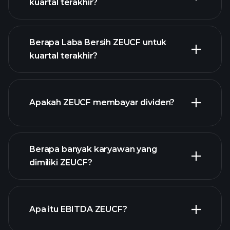
kuartal terakhir?
Berapa Laba Bersih ZEUCF untuk
kuartal terakhir?
pendapatan ZEUCF
laporan keuangan
Apakah ZEUCF membayar dividen?
laporan
Berapa banyak karyawan yang
keuangan
saham
dimiliki ZEUCF?
dengan dividen tinggi
Apa itu EBITDA ZEUCF?
pengusaha terbesar