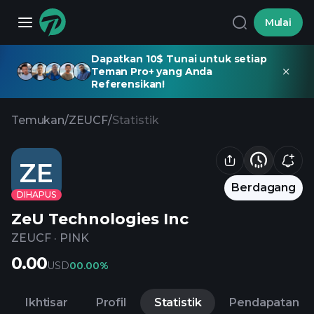
Mulai
Dapatkan 10$ Tunai untuk setiap
Teman Pro+ yang Anda
Referensikan!
Temukan
/
ZEUCF
/
Statistik
ZE
Berdagang
DIHAPUS
ZeU Technologies Inc
ZEUCF
·
PINK
0.00
USD
0
0.00%
Ikhtisar
Profil
Statistik
Pendapatan