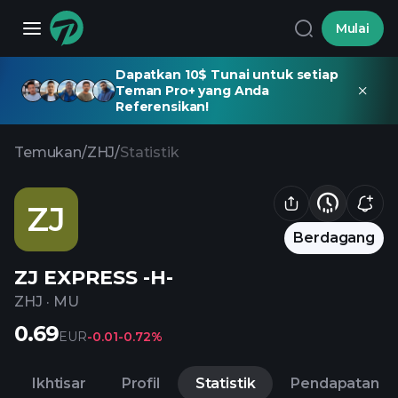
Mulai
Dapatkan 10$ Tunai untuk setiap
Teman Pro+ yang Anda
Referensikan!
Temukan
/
ZHJ
/
Statistik
ZJ
Berdagang
ZJ EXPRESS -H-
ZHJ
·
MU
0.69
EUR
-0.01
-0.72%
Ikhtisar
Profil
Statistik
Pendapatan