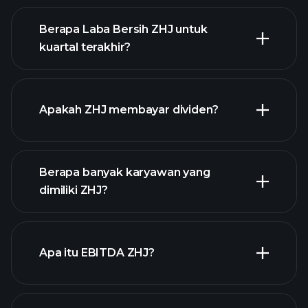
Berapa Laba Bersih ZHJ untuk
kuartal terakhir?
pendapatan ZHJ
laporan
keuangan
Apakah ZHJ membayar dividen?
laporan
keuangan
Berapa banyak karyawan yang
saham
dimiliki ZHJ?
dengan dividen tinggi
Apa itu EBITDA ZHJ?
pengusaha terbesar