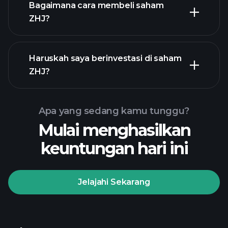
Bagaimana cara membeli saham
ZHJ?
laporan keuangan ZHJ
Haruskah saya berinvestasi di saham
ZHJ?
Apa yang sedang kamu tunggu?
Mulai menghasilkan
Turnamen
keuntungan hari ini
Playtrade
broker yang
disarankan
Jelajahi Sekarang
Turnamen Playtrade