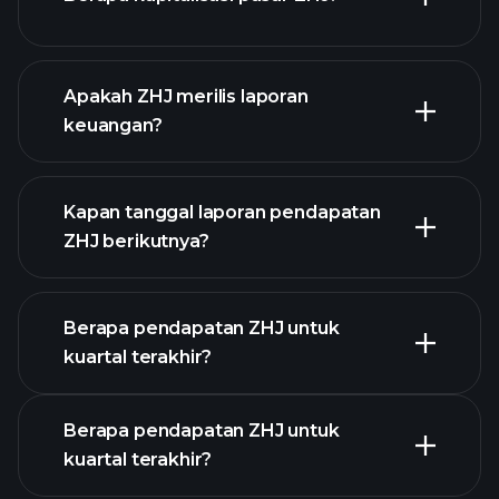
daftar saham
Apakah ZHJ merilis laporan
kami
keuangan?
keuangan ZHJ
Kapan tanggal laporan pendapatan
ZHJ berikutnya?
Berapa pendapatan ZHJ untuk
Kalender
kuartal terakhir?
Pendapatan
Berapa pendapatan ZHJ untuk
kuartal terakhir?