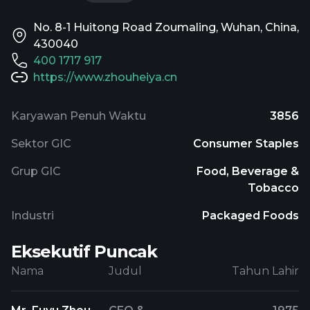
No. 8-1 Huitong Road Zoumaling, Wuhan, China,
430040
400 1717 917
https://www.zhouheiya.cn
Karyawan Penuh Waktu
3856
Sektor GIC
Consumer Staples
Grup GIC
Food, Beverage &
Tobacco
Industri
Packaged Foods
Eksekutif Puncak
Nama
Judul
Tahun Lahir