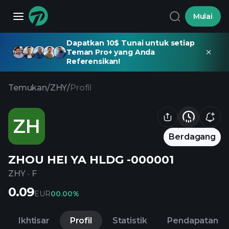
Mulai
Dapatkan 10$ Tunai untuk setiap
Teman Pro+ yang Anda
Referensikan!
Temukan
/
ZHY
/
Profil
ZH
Berdagang
ZHOU HEI YA HLDG -000001
ZHY
·
F
0.09
EUR
0
0.00%
Ikhtisar
Profil
Statistik
Pendapatan