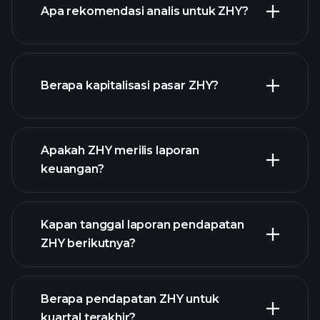
Apa rekomendasi analis untuk ZHY?
ZHY chart.
Berapa kapitalisasi pasar ZHY?
Apakah ZHY merilis laporan
daftar saham kami
keuangan?
keuangan ZHY
Kapan tanggal laporan pendapatan
ZHY berikutnya?
Berapa pendapatan ZHY untuk
Kalender
kuartal terakhir?