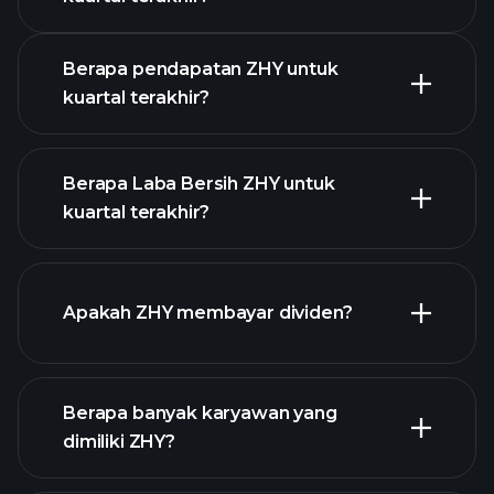
Pendapatan
Berapa pendapatan ZHY untuk
kuartal terakhir?
Berapa Laba Bersih ZHY untuk
kuartal terakhir?
pendapatan ZHY
laporan keuangan
Apakah ZHY membayar dividen?
laporan
keuangan
Berapa banyak karyawan yang
dimiliki ZHY?