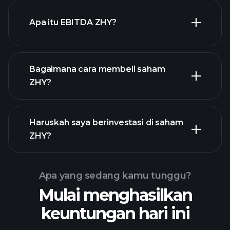
Apa itu EBITDA ZHY?
pengusaha terbesar
Bagaimana cara membeli saham
ZHY?
laporan keuangan
Haruskah saya berinvestasi di saham
ZHY
ZHY?
Apa yang sedang kamu tunggu?
Mulai menghasilkan
Turnamen
keuntungan hari ini
Playtrade
broker yang
disarankan