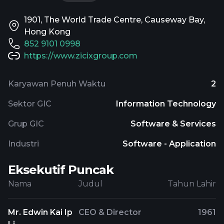
1901, The World Trade Centre, Causeway Bay,
Hong Kong
852 9101 0998
https://www.zicixgroup.com
Karyawan Penuh Waktu
2
Sektor GIC
Information Technology
Grup GIC
Software & Services
Industri
Software - Application
Eksekutif Puncak
Nama
Judul
Tahun Lahir
Mr. Edwin Kai Ip
CEO & Director
1961