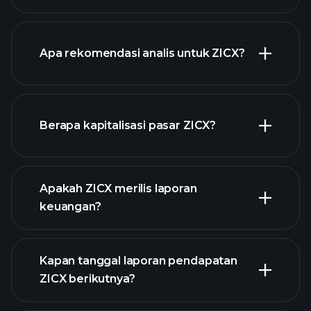
Apa rekomendasi analis untuk ZICX?
ZICX chart.
Berapa kapitalisasi pasar ZICX?
Apakah ZICX merilis laporan
daftar saham kami
keuangan?
keuangan ZICX
Kapan tanggal laporan pendapatan
ZICX berikutnya?