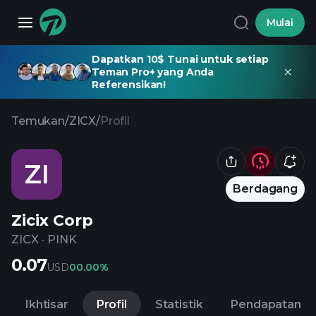
Mulai
Dapatkan 10$ Tunai untuk setiap
Teman Pro+ yang Anda
Referensikan!
Temukan
/
ZICX
/
Profil
ZI
Berdagang
Zicix Corp
ZICX
·
PINK
0.07
USD
0
0.00%
Ikhtisar
Profil
Statistik
Pendapatan