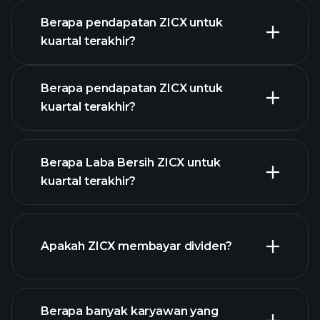
Berapa pendapatan ZICX untuk
Kalender
kuartal terakhir?
Pendapatan
Berapa pendapatan ZICX untuk
kuartal terakhir?
Berapa Laba Bersih ZICX untuk
kuartal terakhir?
pendapatan ZICX
laporan
Apakah ZICX membayar dividen?
keuangan
laporan
Berapa banyak karyawan yang