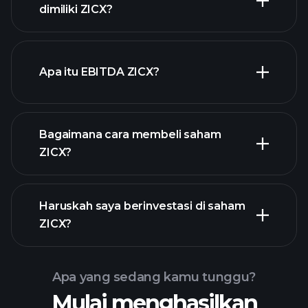
keuangan
saham
dimiliki ZICX?
dengan dividen tinggi
Apa itu EBITDA ZICX?
pengusaha terbesar
Bagaimana cara membeli saham
ZICX?
laporan keuangan
Haruskah saya berinvestasi di saham
ZICX
ZICX?
Apa yang sedang kamu tunggu?
Mulai menghasilkan