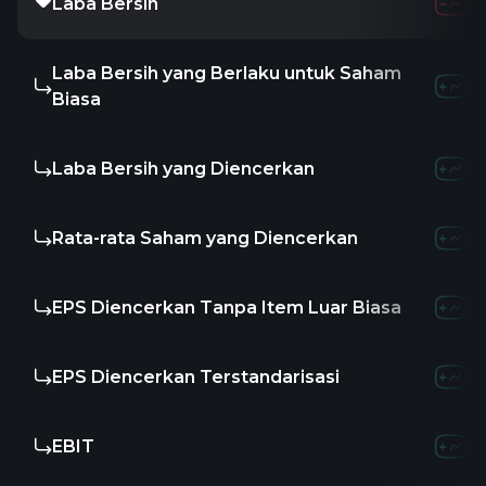
Laba Bersih
-799.99K
Laba Bersih yang Berlaku untuk Saham
-
-
Biasa
Laba Bersih yang Diencerkan
-
-
Rata-rata Saham yang Diencerkan
56.04
4
EPS Diencerkan Tanpa Item Luar Biasa
-
0.0
EPS Diencerkan Terstandarisasi
-
-
EBIT
-
-