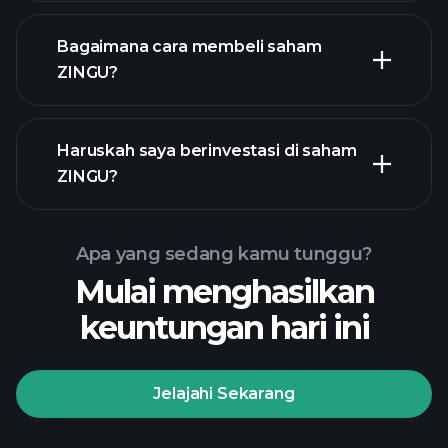
Bagaimana cara membeli saham
ZINGU?
laporan keuangan ZINGU
Haruskah saya berinvestasi di saham
ZINGU?
Apa yang sedang kamu tunggu?
Mulai menghasilkan
keuntungan hari ini
Turnamen Playtrade
broker yang disarankan
Jelajahi Sekarang