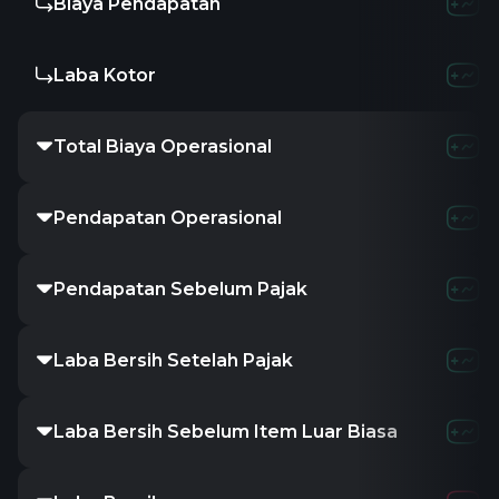
Biaya Pendapatan
-
3.3
Laba Kotor
-
-3.3
Total Biaya Operasional
807.73K
Pendapatan Operasional
-807.73K
Pendapatan Sebelum Pajak
-803.86K
Laba Bersih Setelah Pajak
-
1.3
Laba Bersih Sebelum Item Luar Biasa
-
1.3