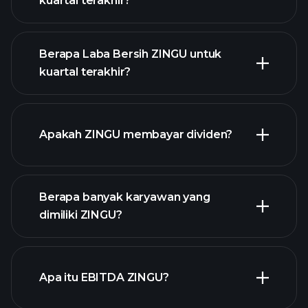
kuartal terakhir?
Berapa Laba Bersih ZINGU untuk
kuartal terakhir?
pendapatan ZINGU
laporan keuangan
Apakah ZINGU membayar dividen?
laporan
Berapa banyak karyawan yang
keuangan
saham
dimiliki ZINGU?
dengan dividen tinggi
Apa itu EBITDA ZINGU?
pengusaha terbesar