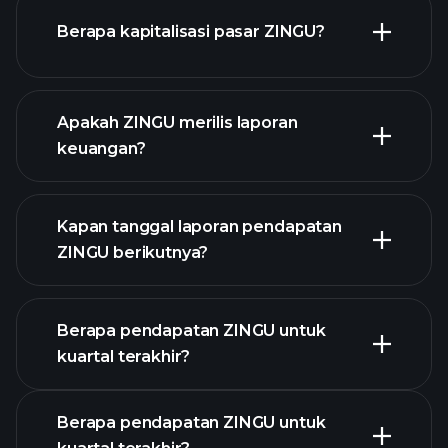
ZINGU chart.
Berapa kapitalisasi pasar ZINGU?
Apakah ZINGU merilis laporan
daftar saham kami
keuangan?
keuangan
ZINGU
Kapan tanggal laporan pendapatan
ZINGU berikutnya?
Berapa pendapatan ZINGU untuk
Kalender
kuartal terakhir?
Pendapatan
Berapa pendapatan ZINGU untuk