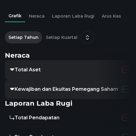
Grafik
Neraca
Laporan Laba Rugi
Arus Kas
2
D
Setiap Tahun
Setiap Kuartal
Neraca
Total Aset
418.89M
Kewajiban dan Ekuitas Pemegang Saham
418.89M
Laporan Laba Rugi
Total Pendapatan
-
-