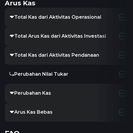
Arus Kas
Total Kas dari Aktivitas Operasional
-615.3K
-
Total Arus Kas dari Aktivitas Investasi
-
-
Total Kas dari Aktivitas Pendanaan
412.63M
Perubahan Nilai Tukar
-
-
Perubahan Kas
3.47M
-2
Arus Kas Bebas
-615.3K
-