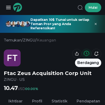
Mulai
Dapatkan 10$ Tunai untuk setiap
Teman Pro+ yang Anda
Referensikan!
Temukan
/
ZINGU
/
Keuangan
FT
Berdagang
Ftac Zeus Acquisition Corp Unit
ZINGU
·
US
10.47
USD
0
0.00%
Ikhtisar
Profil
Statistik
Pendapatan