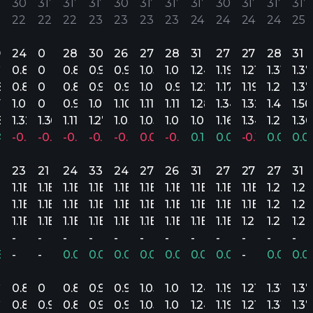
30’
31’
31’
31’
30’
31’
31’
31’
30’
31’
31’
31’
2
22
22
22
23
23
23
23
24
24
24
24
25
9
24
0
28
30
26
27
28
31
27
27
28
31
22
0.87
0
0.84
0.99
0.99
1.05
1.00
1.24
1.19
1.21
1.31
1.37
18
0.85
0
0.80
0.93
0.96
1.04
0.94
1.22
1.17
1.19
1.26
1.37
1
1.08
0
0.93
1.04
1.10
1.11
1.11
1.28
1.34
1.32
1.40
1.50
83
1.32
1.36
1.11
1.27
1.03
1.05
1.07
1.09
1.16
1.34
1.29
1.30
.46%
-0.34%
-0.32%
-0.24%
-0.22%
-0.04%
0.00%
-0.06%
0.13%
0.03%
-0.10%
0.01%
0.0
23
21
24
33
24
27
26
31
27
27
27
31
1.1B
1.1B
1.1B
1.1B
1.1B
1.1B
1.1B
1.1B
1.1B
1.1B
1.2B
1.2
1.1B
1.1B
1.1B
1.1B
1.1B
1.1B
1.1B
1.1B
1.1B
1.1B
1.2B
1.2
1.1B
1.1B
1.1B
1.1B
1.1B
1.1B
1.1B
1.1B
1.1B
1.2B
1.2B
1.2
-
-
-
-
-
-
-
-
-
-
-
-
54%
-
-
0.05%
0.07%
0.01%
0.01%
0.02%
0.03%
0.02%
-
0.02%
0.0
22
0.87
0
0.84
0.99
0.99
1.05
1.00
1.24
1.19
1.21
1.31
1.37
22
0.87
0.93
0.84
0.99
0.99
1.05
1.08
1.24
1.19
1.21
1.31
1.37