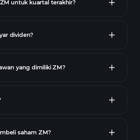
ZM untuk kuartal terakhir?
r dividen?
laporan
saham
awan yang dimiliki ZM?
ggi
?
ar
embeli saham ZM?