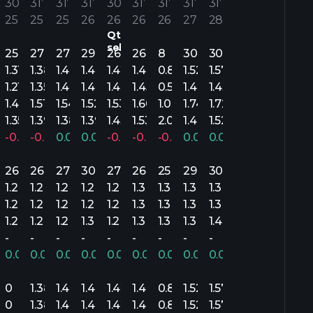
30’
31’
31’
31’
30’
31’
31’
31’
31’
25
25
25
26
26
26
26
27
28
Qtr
sebelumnya.
25
27
27
29
26
26
8
30
30
1.31
1.38
1.44
1.49
1.42
1.48
0.88
1.52
1.57
1.21
1.35
1.40
1.49
1.40
1.45
0.57
1.49
1.43
1.40
1.51
1.54
1.52
1.53
1.60
1.07
1.74
1.72
1.35
1.39
1.38
1.39
1.43
1.53
2.01
1.48
1.52
5%
-0.03%
-0.01%
0.04%
0.08%
-0.01%
-0.04%
-0.56%
0.03%
0.04%
26
26
27
30
27
26
25
29
30
B
1.2B
1.2B
1.2B
1.2B
1.2B
1.3B
1.3B
1.3B
1.3B
B
1.2B
1.2B
1.2B
1.2B
1.2B
1.3B
1.3B
1.3B
1.3B
B
1.2B
1.2B
1.2B
1.3B
1.2B
1.3B
1.3B
1.3B
1.4B
-
-
-
-
-
-
-
-
-
3%
0.02%
0.03%
0.03%
0.04%
0.04%
0.04%
0.04%
0.05%
0.04%
0
1.38
1.44
1.49
1.42
1.48
0.88
1.52
1.57
0
1.38
1.44
1.49
1.42
1.48
0.88
1.52
1.57