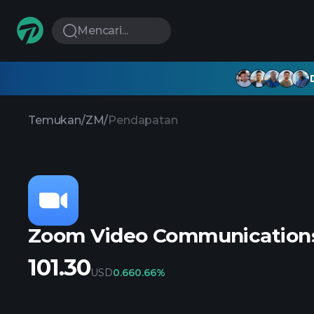
Mencari...
Temukan
/
ZM
/
Pendapatan
Zoom Video Communications
101.30
USD
0.66
0.66%