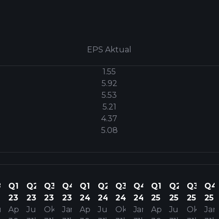
EPS Aktual
1.55
5.92
5.53
5.21
4.37
5.08
4
Q1
Q2
Q3
Q4
Q1
Q2
Q3
Q4
Q1
Q2
Q3
Q4
2
23
23
23
23
24
24
24
24
25
25
25
25
n
Apr
Jul
Okt
Jan
Apr
Jul
Okt
Jan
Apr
Jul
Okt
Jan