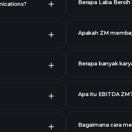
Berapa Laba Bersih 
ications?
anjutan
laporan keuangan
Apakah ZM membaya
keuangan
Berapa banyak kary
dengan dividen tin
ZM chart.
Apa itu EBITDA ZM
pengusaha terbes
Bagaimana cara m