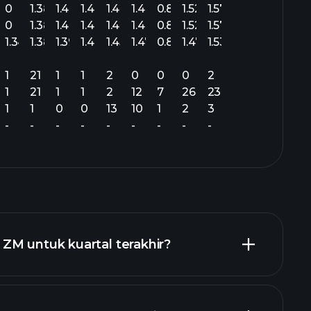
0
1.38
1.44
1.49
1.42
1.48
0.88
1.52
1.57
0
1.38
1.44
1.49
1.42
1.48
0.87
1.52
1.57
1.34
1.38
1.39
1.49
1.45
1.47
0.87
1.47
1.53
1
21
1
1
2
0
0
0
2
1
21
1
1
2
12
7
26
23
1
1
0
0
13
10
1
2
3
-
-
-
-
-
-
-
-
-
ZM untuk kuartal terakhir?