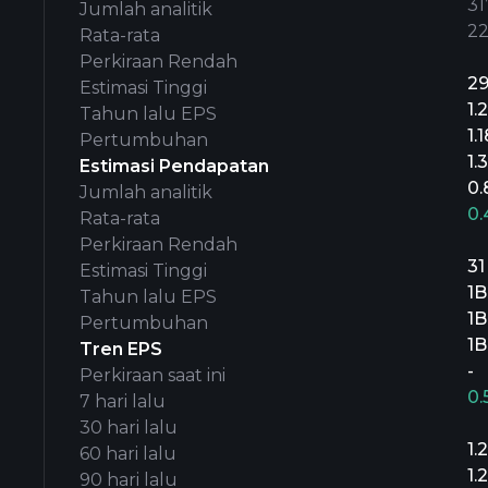
31’
Jumlah analitik
2
Rata-rata
Perkiraan Rendah
2
Estimasi Tinggi
1.
Tahun lalu EPS
1.
Pertumbuhan
1.3
Estimasi Pendapatan
0.
Jumlah analitik
0
Rata-rata
Perkiraan Rendah
31
Estimasi Tinggi
1B
Tahun lalu EPS
1B
Pertumbuhan
1B
Tren EPS
-
Perkiraan saat ini
0.
7 hari lalu
30 hari lalu
1.
60 hari lalu
1.
90 hari lalu