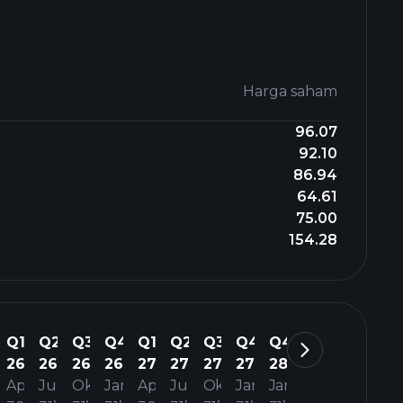
Harga saham
96.07
92.10
86.94
64.61
75.00
154.28
Q1
Q2
Q3
Q4
Q1
Q2
Q3
Q4
Q4
26
26
26
26
27
27
27
27
28
Apr
Jul
Okt
Jan
Apr
Jul
Okt
Jan
Jan