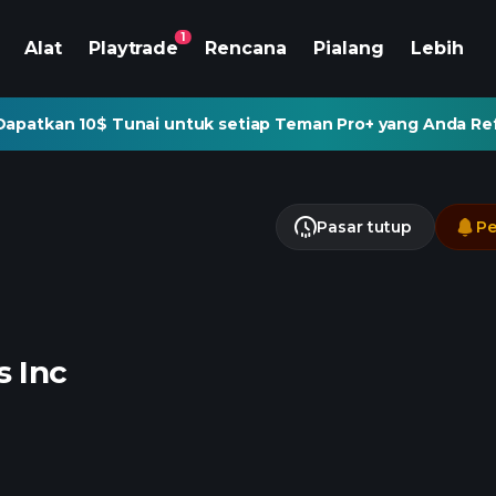
1
Alat
Playtrade
Rencana
Pialang
Lebih
Dapatkan 10$ Tunai untuk setiap Teman Pro+ yang Anda Re
Pasar tutup
Pe
 Inc