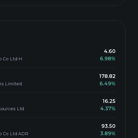
4.60
6.98%
p Co Ltd-H
178.82
6.49%
es Limited
16.25
4.37%
sources Ltd
93.50
3.89%
up Co Ltd ADR