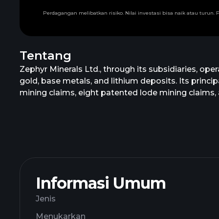
Perdagangan melibatkan risiko. Nilai investasi bisa naik atau turu
Tentang
Zephyr Minerals Ltd., through its subsidiaries, o
gold, base metals, and lithium deposits. Its prin
mining claims, eight patented lode mining claims,
Zephyr Minerals Ltd. was incorporated in 2010 and 
Informasi Umum
Jenis
Menukarkan