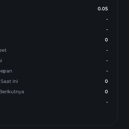
0.05
-
-
0
eet
-
i
-
Depan
-
Saat Ini
0
Berikutnya
0
-