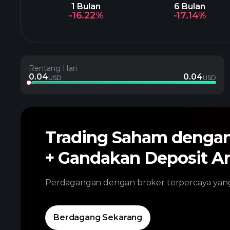
1 Bulan
6 Bulan
-16.22%
-17.14%
Rentang Hari
0.04
0.04
USD
USD
Trading Saham denga
+ Gandakan Deposit A
Perdagangan dengan broker terpercaya ya
Berdagang Sekarang