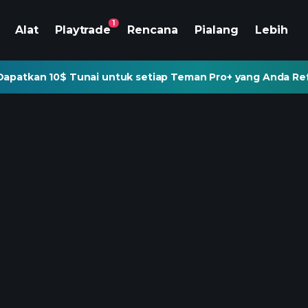
1
Alat
Playtrade
Rencana
Pialang
Lebih
Dapatkan 10$ Tunai untuk setiap Teman Pro+ yang Anda Re