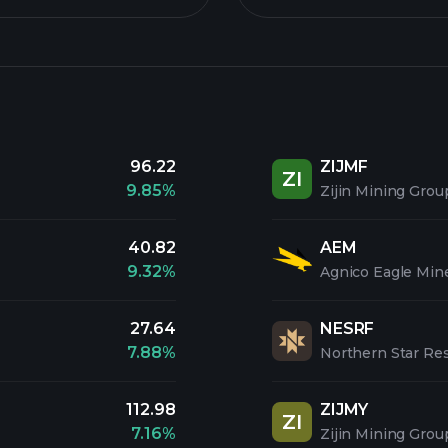
96.22
ZIJMF
ZI
9.85%
Zijin Mining Grou
40.82
AEM
9.32%
Agnico Eagle Min
27.64
NESRF
7.88%
Northern Star Re
112.98
ZIJMY
ZI
7.16%
Zijin Mining Gro