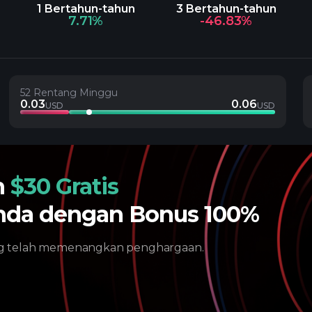
1 Bertahun-tahun
3 Bertahun-tahun
7.71%
-46.83%
52 Rentang Minggu
0.03
0.06
USD
USD
n
$30 Gratis
nda dengan Bonus 100%
ng telah memenangkan penghargaan.