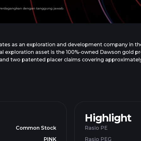
n. Perdagangkan dengan tanggung jawab.
perates as an exploration and development company in th
cipal exploration asset is the 100%-owned Dawson gold 
 and two patented placer claims covering approximately
is headquartered in Halifax, Canada.
Highlight
Common Stock
Rasio PE
PINK
Rasio PEG