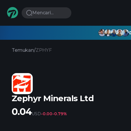
Mencari...
Temukan
/
ZPHYF
Zephyr Minerals Ltd
0.04
USD
-0.00
-0.79%