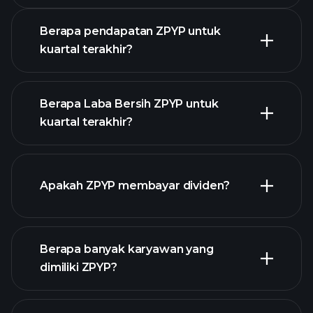
Berapa pendapatan ZPYP untuk
kuartal terakhir?
Berapa Laba Bersih ZPYP untuk
kuartal terakhir?
laporan
pendapatan ZPYP
Apakah ZPYP membayar dividen?
keuangan
laporan keuangan
Berapa banyak karyawan yang
dimiliki ZPYP?