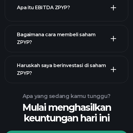
Apa itu EBITDA ZPYP?
pengusaha terbesar
Bagaimana cara membeli saham
ZPYP?
laporan
Haruskah saya berinvestasi di saham
keuangan ZPYP
ZPYP?
Apa yang sedang kamu tunggu?
Mulai menghasilkan
Turnamen
keuntungan hari ini
Playtrade
broker yang
disarankan