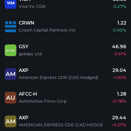
Visa Inc CDR
0.27%
CRWN
1.22
Crown Capital Partners Inc
0.00%
GSY
46.96
goeasy Ltd
-3.41%
AXP
29.04
AM
American Express CDR (CAD Hedged)
-1.93%
AFCC-H
1.28
AU
Automotive Finco Corp
-0.78%
AXP
29.44
AM
AMERICAN EXPRESS CDR (CAD HEDGE
-0.27%