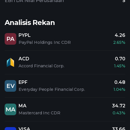
EBITDA Nilai Perusahaan
5
Analisis Rekan
PYPL
4.26
PA
PayPal Holdings Inc CDR
2.65%
ACD
0.70
Accord Financial Corp.
1.45%
EPF
0.48
EV
Everyday People Financial Corp.
1.04%
MA
34.72
MA
Mastercard Inc CDR
0.43%
VISA
33.66