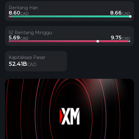
Rentang Hari
8.60
8.66
CAD
CAD
52 Rentang Minggu
5.69
9.75
CAD
CAD
Kapitalisasi Pasar
52.41B
CAD