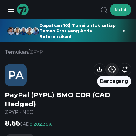
Mulai
Dapatkan 10$ Tunai untuk setiap
Teman Pro+ yang Anda
Referensikan!
Temukan
/
ZPYP
PA
Berdagang
PayPal (PYPL) BMO CDR (CAD
Hedged)
ZPYP
·
NEO
8.66
CAD
0.20
2.36%