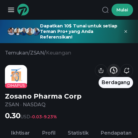
Mulai
Dapatkan 10$ Tunai untuk setiap
Teman Pro+ yang Anda
Referensikan!
Temukan
/
ZSAN
/
Keuangan
Berdagang
DIHAPUS
Zosano Pharma Corp
ZSAN
·
NASDAQ
0.30
USD
-0.03
-9.23%
Ikhtisar
Profil
Statistik
Pendapatan