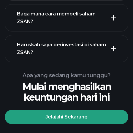
Bagaimana cara membeli saham
ZSAN?
laporan keuangan
Haruskah saya berinvestasi di saham
ZSAN
ZSAN?
Apa yang sedang kamu tunggu?
Mulai menghasilkan
keuntungan hari ini
Turnamen Playtrade
broker yang disarankan
Jelajahi Sekarang