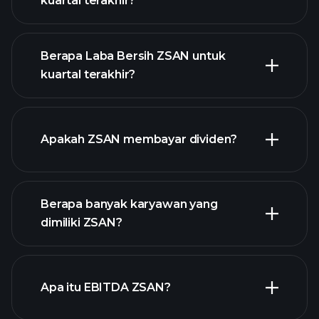
kuartal terakhir?
Berapa Laba Bersih ZSAN untuk
kuartal terakhir?
pendapatan ZSAN
Apakah ZSAN membayar dividen?
laporan keuangan
laporan
Berapa banyak karyawan yang
keuangan
saham
dimiliki ZSAN?
dengan dividen tinggi
Apa itu EBITDA ZSAN?
pengusaha terbesar