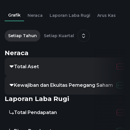
Grafik
Neraca
Laporan Laba Rugi
Arus Kas
2
D
Setiap Tahun
Setiap Kuartal
Neraca
Total Aset
Kewajiban dan Ekuitas Pemegang Saham
Laporan Laba Rugi
Total Pendapatan