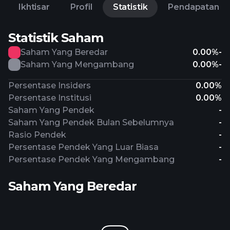
Ikhtisar
Profil
Statistik
Pendapatan
Statistik Saham
Saham Yang Beredar
0.00%
-
Saham Yang Mengambang
0.00%
-
Persentase Insiders
0.00%
Persentase Institusi
0.00%
Saham Yang Pendek
-
Saham Yang Pendek Bulan Sebelumnya
-
Rasio Pendek
-
Persentase Pendek Yang Luar Biasa
-
Persentase Pendek Yang Mengambang
-
Saham Yang Beredar