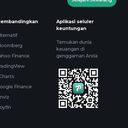
amen Playtrade
wawasan
is AI
Watchlist
Portofolio Miliarder
embandingkan
Aplikasi seluler
keuntungan
lternatif
Temukan dunia
loomberg
keuangan di
ahoo Finance
genggaman Anda
radingView
Charts
oogle Finance
inviz
oyfin