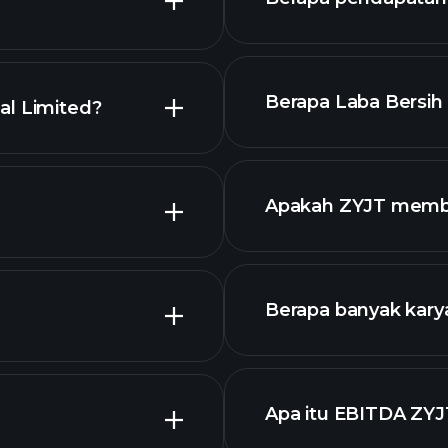
Berapa Laba Bersih 
al Limited?
rt lanjutan
Apakah ZYJT memba
keuangan
Berapa banyak kary
dengan dividen tin
ZYJT chart.
Apa itu EBITDA ZYJ
pengusaha terbes