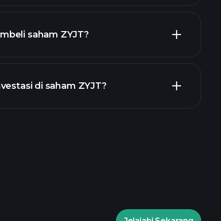
mbeli saham ZYJT?
laporan keuangan ZYJT
nvestasi di saham ZYJT?
Turnamen Playtrade
g disarankan
Jelajahi Sekarang