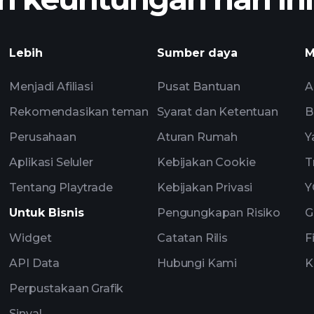
Turn
apatan ZYJT
pasar harian berbas
Lebih
Sumber daya
M
Menjadi Afiliasi
Pusat Bantuan
A
Rekomendasikan teman
Syarat dan Ketentuan
B
Perusahaan
Aturan Rumah
Y
Aplikasi Seluler
Kebijakan Cookie
T
Tentang Playtrade
Kebijakan Privasi
Y
Untuk Bisnis
Pengungkapan Risiko
G
Widget
Catatan Rilis
F
API Data
Hubungi Kami
K
Perpustakaan Grafik
Sinyal