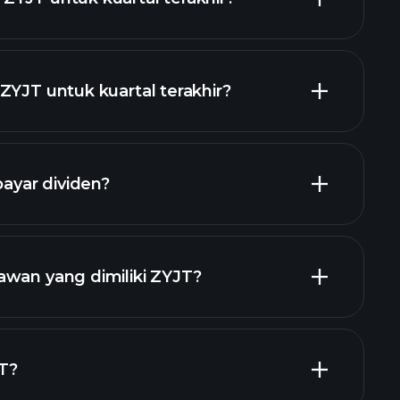
ZYJT untuk kuartal terakhir?
laporan keuangan
yar dividen?
laporan
saham
awan yang dimiliki ZYJT?
ggi
T?
ar