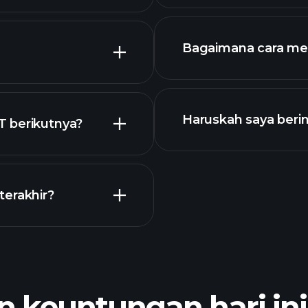
Bagaimana cara me
T
Haruskah saya beri
T berikutnya?
Kalender
terakhir?
broker yan
 keuntungan hari ini