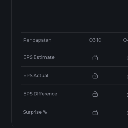
Pendapatan
Pendapatan
Q3 10
Q3 10
Q
Q
EPS Estimate
EPS Actual
EPS Difference
Surprise %