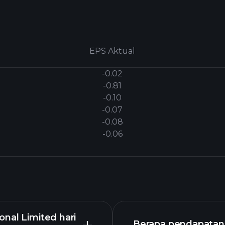
EPS Aktual
-0.02
-0.81
-0.10
-0.07
-0.08
-0.06
nal Limited hari
Berapa pendapatan 