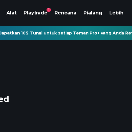
1
Alat
Playtrade
Rencana
Pialang
Lebih
Dapatkan 10$ Tunai untuk setiap Teman Pro+ yang Anda Re
ted