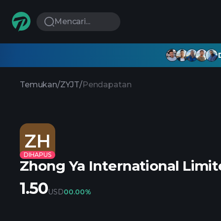
Mencari...
Temukan
/
ZYJT
/
Pendapatan
ZH
DIHAPUS
Zhong Ya International Limi
1.50
USD
0
0.00%