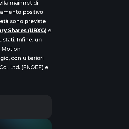
ella mainnet di
tamento positivo
ietà sono previste
ary Shares (UBXG)
e
tati. Infine, un
n Motion
ggio, con ulteriori
Co., Ltd. (FNOEF) e