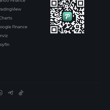
ahoo Finance
radingView
Charts
oogle Finance
inviz
oyfin