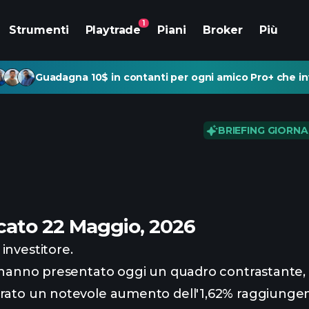
1
Strumenti
Playtrade
Piani
Broker
Più
Guadagna 10$ in contanti per ogni amico Pro+ che inv
BRIEFING GIORNA
cato 22 Maggio, 2026
investitore.
i hanno presentato oggi un quadro contrastante, 
rato un notevole aumento dell'1,62% raggiungen