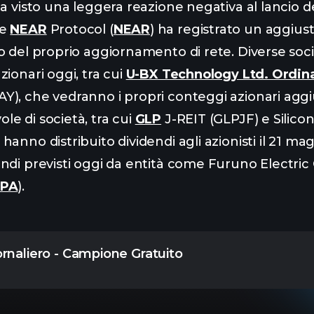
ha visto una leggera reazione negativa al lancio d
re
NEAR
Protocol (
NEAR
) ha registrato un aggius
o del proprio aggiornamento di rete. Diverse soc
ionari oggi, tra cui
U-BX Technology Ltd. Ordin
), che vedranno i propri conteggi azionari aggius
e di società, tra cui
GLP
J-REIT (GLPJF) e Silico
, hanno distribuito dividendi agli azionisti il 21 ma
ndi previsti oggi da entità come Furuno Electric 
PA
).
ornaliero - Campione Gratuito