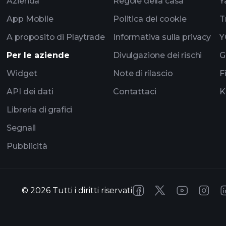
Azienda
Regole della casa
Y
App Mobile
Politica dei cookie
T
A proposito di Playtrade
Informativa sulla privacy
Y
Per le aziende
Divulgazione dei rischi
G
Widget
Note di rilascio
F
API dei dati
Contattaci
K
Libreria di grafici
Segnali
Pubblicità
©
2026
Tutti i diritti riservati