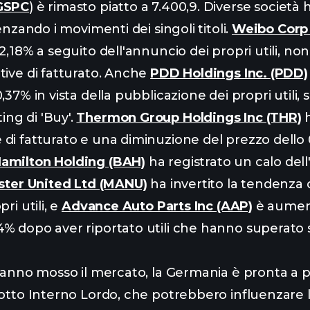
GSPC
) è rimasto piatto a 7.400,9. Diverse società
uenzando i movimenti dei singoli titoli.
Weibo Corp
2,18% a seguito dell'annuncio dei propri utili, n
tive di fatturato. Anche
PDD Holdings Inc. (PDD)
,37% in vista della pubblicazione dei propri utili, 
ng di 'Buy'.
Thermon Group Holdings Inc (THR)
h
di fatturato e una diminuzione del prezzo dello
Hamilton Holding (BAH)
ha registrato un calo dell
ter United Ltd (MANU)
ha invertito la tendenz
ri utili, e
Advance Auto Parts Inc (AAP)
è aumen
% dopo aver riportato utili che hanno superato 
 hanno mosso il mercato, la Germania è pronta a p
dotto Interno Lordo, che potrebbero influenzare l