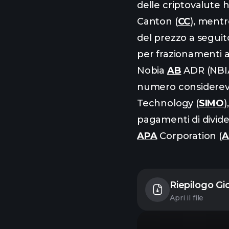
delle criptovalute 
Canton (
CC
), ment
del prezzo a seguit
per frazionamenti az
Nobia
AB
ADR (NBIAY
numero considerevol
Technology (
SIMO
)
pagamenti di divide
APA
Corporation (
A
Riepilogo Gi
Apri il file