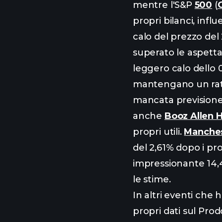
mentre l'S&P
500
(
propri bilanci, infl
calo del prezzo del 
superato le aspetta
leggero calo dello 0
mantengano un rati
mancata previsione 
anche
Booz Allen 
propri utili.
Manches
del 2,61% dopo i prop
impressionante 14,4
le stime.
In altri eventi che
propri dati sul Pro