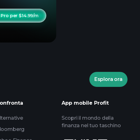
 Pro per $14.99/m
Esplora ora
onfronta
App mobile Profit
lternative
Scopri il mondo della
finanza nel tuo taschino
loomberg