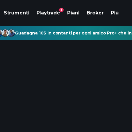
1
Strumenti
Playtrade
Piani
Broker
Più
Guadagna 10$ in contanti per ogni amico Pro+ che inv