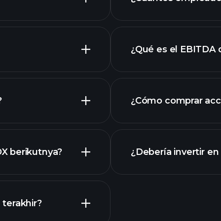
grafik
¿Qué es el EBITDA
empleadores más 
?
¿Cómo comprar acc
DX
X berikutnya?
¿Debería invertir e
Kalender
terakhir?