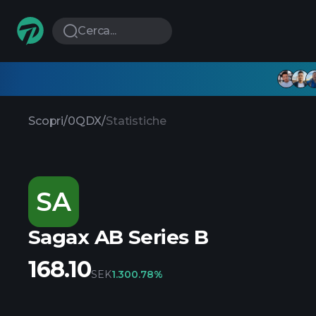
Cerca...
Scopri
/
0QDX
/
Statistiche
SA
Sagax AB Series B
168.10
SEK
1.30
0.78%