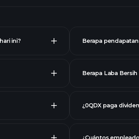
ari ini?
Berapa pendapatan 
Berapa Laba Bersih 
¿0QDX paga divide
laporan
¿Cuántos empleado