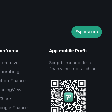
bróker recomendado
Esplora ora
torneos
informes diarios de mercado
onfronta
App mobile Profit
listas de seguimiento
portafolios de
lternative
Scopri il mondo della
finanza nel tuo taschino
loomberg
ahoo Finance
radingView
Charts
oogle Finance