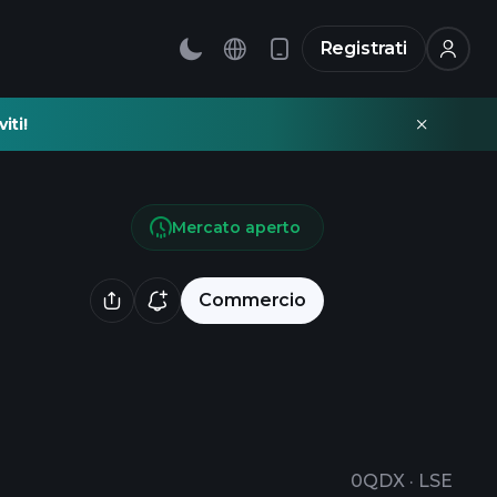
Registrati
iti!
Mercato aperto
Commercio
0QDX
·
LSE