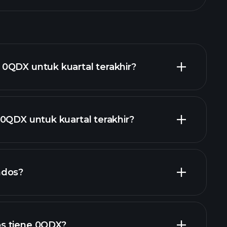
0QDX untuk kuartal terakhir?
0QDX untuk kuartal terakhir?
laporan keuangan 0QDX
ndos?
 keuangan 0QDX
s tiene 0QDX?