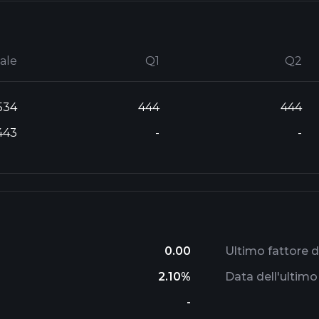
ale
Q1
Q2
534
444
444
443
-
-
0.00
Ultimo fattore di
2.10%
Data dell'ultimo 
-