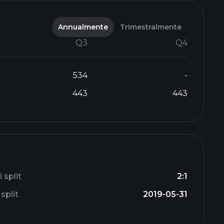
Annualmente
Trimestralmente
Q3
Q4
534
-
443
443
 split
2:1
split
2019-05-31