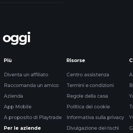
torneos Playtrade
o oggi
Playtrade
Più
Risorse
C
impulsados por IA
Diventa un affiliato
Centro assistenza
A
los multimillonarios
Raccomanda un amico
Termini e condizioni
B
Azienda
Regole della casa
Y
App Mobile
Politica dei cookie
T
A proposito di Playtrade
Informativa sulla privacy
Y
Per le aziende
Divulgazione dei rischi
G