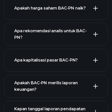
grafik lanjutan
Apakah harga saham BAC-PN naik?
Apa rekomendasi analis untuk BAC-
PN?
grafik BAC-PN
Apa kapitalisasi pasar BAC-PN?
Apakah BAC-PN merilis laporan
daftar saham kami
keuangan?
keuangan BAC-
PN
Kapan tanggal laporan pendapatan