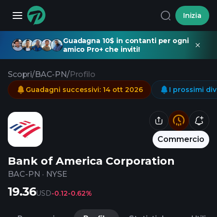
Inizia
Guadagna 10$ in contanti per ogni
amico Pro+ che inviti!
Scopri
/
BAC-PN
/
Profilo
Guadagni successivi
:
14 ott 2026
I prossimi di
Commercio
Bank of America Corporation
BAC-PN
·
NYSE
19.36
USD
-0.12
-0.62%