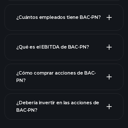
laporan
¿Cuántos empleados tiene BAC-PN?
keuangan BAC-PN
¿Qué es el EBITDA de BAC-PN?
empleadores más grandes
¿Cómo comprar acciones de BAC-
PN?
rapporti finanziari
¿Debería invertir en las acciones de
BAC-PN?