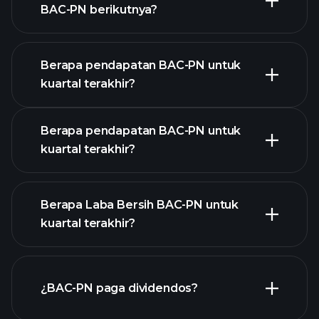
BAC-PN berikutnya?
Berapa pendapatan BAC-PN untuk
kuartal terakhir?
Kalender Pendapatan
Berapa pendapatan BAC-PN untuk
kuartal terakhir?
Berapa Laba Bersih BAC-PN untuk
kuartal terakhir?
pendapatan
BAC-PN
laporan
¿BAC-PN paga dividendos?
keuangan BAC-PN