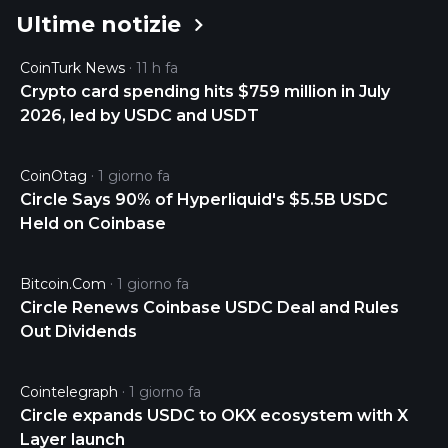
Ultime notizie
USDC is 0.99987861 USD and is up -0.00 over the
last 24 hours. It is currently trading on 42948 active
CoinTurk News
11 h fa
market(s) with $3,400,804,894.60 traded over the
Crypto card spending hits $759 million in July
last 24 hours. More information can be found at
2026, led by USDC and USDT
https://www.circle.com/en/usdc.
CoinOtag
1 giorno fa
Circle Says 90% of Hyperliquid's $5.5B USDC
Held on Coinbase
Bitcoin.com
1 giorno fa
Circle Renews Coinbase USDC Deal and Rules
Out Dividends
Cointelegraph
1 giorno fa
Circle expands USDC to OKX ecosystem with X
Layer launch