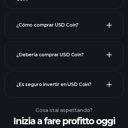
¿Cómo comprar USD Coin?
¿Debería comprar USD Coin?
¿Es seguro invertir en USD Coin?
Torneos
Torneos Playtrade
Playtrade
informes diarios de
corredor
Cosa stai aspettando?
recomendado
mercado impulsados por IA
Inizia a fare profitto oggi
carteras de multimillonarios