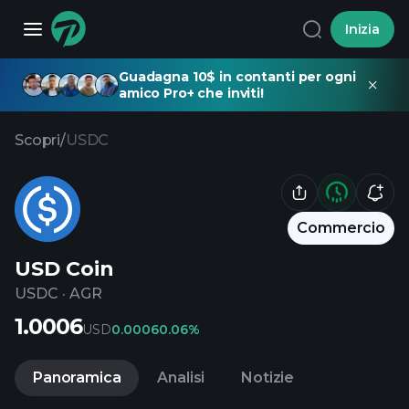
Inizia
Guadagna 10$ in contanti per ogni
amico Pro+ che inviti!
Scopri
/
USDC
Commercio
USD Coin
USDC
·
AGR
1.0006
USD
0.0006
0.06%
Panoramica
Analisi
Notizie