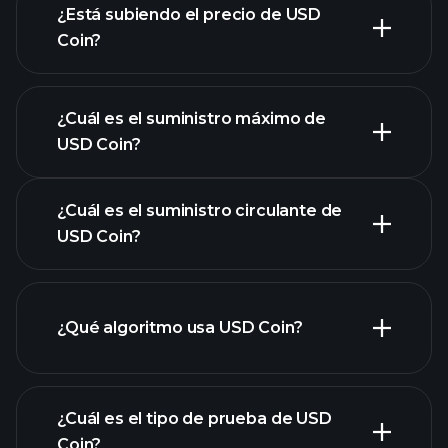
¿Está subiendo el precio de USD
Coin?
esta lista
¿Cuál es el suministro máximo de
USD Coin?
¿Cuál es el suministro circulante de
gráfico de USD Coin
USD Coin?
¿Qué algoritmo usa USD Coin?
¿Cuál es el tipo de prueba de USD
Coin?