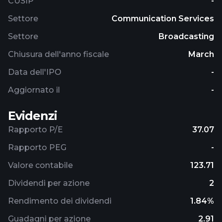
CUSIP
-
distributes movies through Zee Studios and Zee
Plex; publishes music through Zee Music CO;
Settore
Communication Services
operates Zee5 OTT platform; act as a space selling
Settore
Broadcasting
agent for other satellite television channels; and
sells media content, which include programs/film
Chiusura dell'anno fiscale
March
rights/feeds/music rights. The company was
Data dell'IPO
-
formerly known as Zee Telefilms Limited and
changed its name to Zee Entertainment
Aggiornato il
-
Enterprises Limited in January 2007. Zee
Entertainment Enterprises Limited was
Evidenzi
incorporated in 1982 and is based in Mumbai, India.
Rapporto P/E
37.07
Rapporto PEG
-
Valore contabile
123.71
Dividendi per azione
2
Rendimento dei dividendi
1.84%
Guadagni per azione
2.91