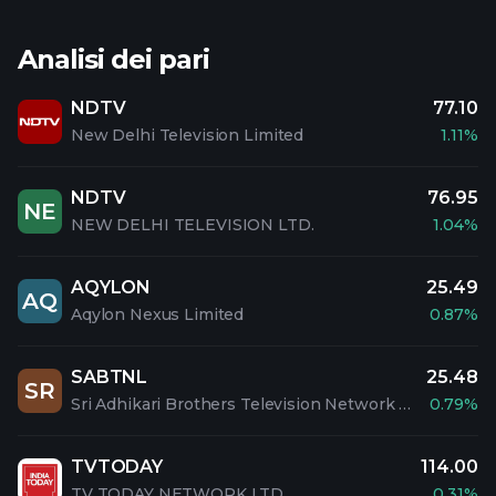
Analisi dei pari
NDTV
77.10
New Delhi Television Limited
1.11%
NDTV
76.95
NE
NEW DELHI TELEVISION LTD.
1.04%
AQYLON
25.49
AQ
Aqylon Nexus Limited
0.87%
SABTNL
25.48
SR
Sri Adhikari Brothers Television Network Limited
0.79%
TVTODAY
114.00
TV TODAY NETWORK LTD.
0.31%