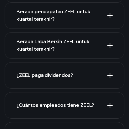
Berapa pendapatan ZEEL untuk
kuartal terakhir?
Berapa Laba Bersih ZEEL untuk
kuartal terakhir?
pendapatan
ZEEL
laporan keuangan
¿ZEEL paga dividendos?
ZEEL
laporan keuangan ZEEL
¿Cuántos empleados tiene ZEEL?