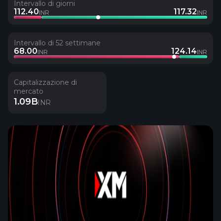
Intervallo di giorni
112.40
117.32
INR
INR
Intervallo di 52 settimane
68.00
124.14
INR
INR
Capitalizzazione di
mercato
1.09B
INR