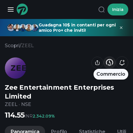
Inizia
Guadagna 10$ in contanti per ogni
amico Pro+ che inviti!
Scopri
/
ZEEL
Commercio
Zee Entertainment Enterprises
Limited
ZEEL
·
NSE
114.55
INR
2.34
2.09%
Panoramica
Profilo
Statistiche
Utili