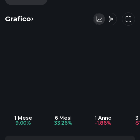
Grafico
1 Mese
6 Mesi
1 Anno
3
9.00%
33.26%
-1.86%
-5