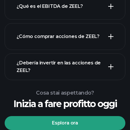
¿Qué es el EBITDA de ZEEL?
empleadores más grandes
¿Cómo comprar acciones de ZEEL?
rapporti finanziari
¿Debería invertir en las acciones de
ZEEL?
Cosa stai aspettando?
Inizia a fare profitto oggi
torneos Playtrade
Esplora ora
bróker recomendado