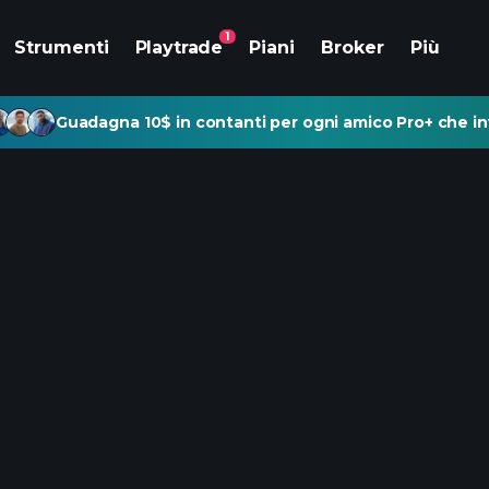
1
Strumenti
Playtrade
Piani
Broker
Più
Guadagna 10$ in contanti per ogni amico Pro+ che inv