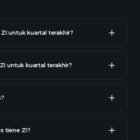
I untuk kuartal terakhir?
ZI untuk kuartal terakhir?
laporan
s?
laporan keuangan ZI
acciones de alto dividendo
 tiene ZI?