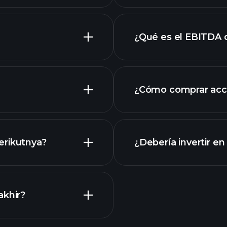
grafik
¿Qué es el EBITDA 
empleadores más 
¿Cómo comprar acci
erikutnya?
¿Debería invertir en
Kalender
akhir?
torneos Playtrade