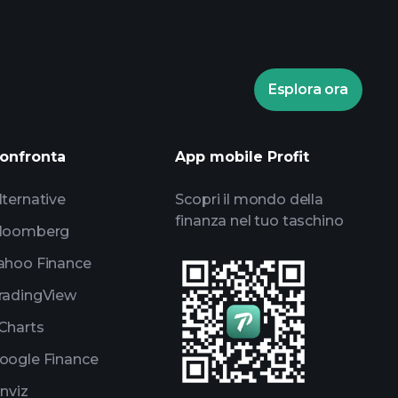
Esplora ora
torneos Playtrade
 diarios de mercado impulsados por IA
onfronta
App mobile Profit
guimiento
portafolios de los
lternative
Scopri il mondo della
finanza nel tuo taschino
loomberg
ahoo Finance
radingView
Charts
oogle Finance
inviz