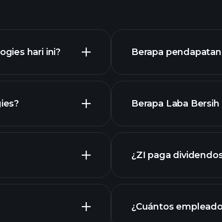
ies hari ini?
Berapa pendapatan Z
ies?
Berapa Laba Bersih 
grafik lanjutan
keuangan ZI
¿ZI paga dividendo
¿Cuántos empleados