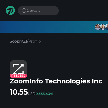
Cerca...
Scopri
/
ZI
/
Profilo
RIMOSSO
ZoomInfo Technologies Inc
10.55
USD
0.35
3.43%