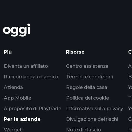
o oggi
pendapatan ZI
informes
Più
Risorse
C
listas de se
Diventa un affiliato
Centro assistenza
A
multimillonarios
Raccomanda un amico
Termini e condizioni
B
Azienda
Regole della casa
Y
App Mobile
Politica dei cookie
T
A proposito di Playtrade
Informativa sulla privacy
Y
Per le aziende
Divulgazione dei rischi
G
Widget
Note di rilascio
F