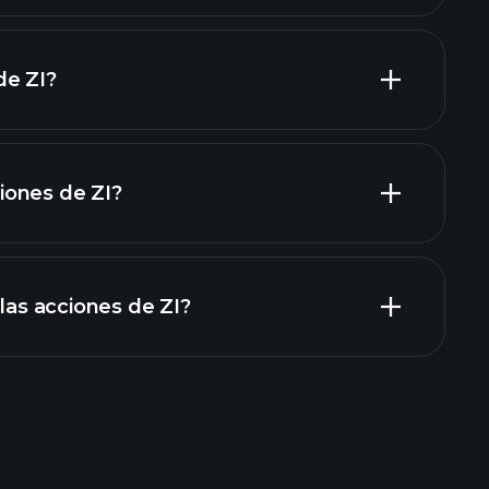
de ZI?
grandes
ones de ZI?
rapporti finanziari
 las acciones de ZI?
bróker recomendado