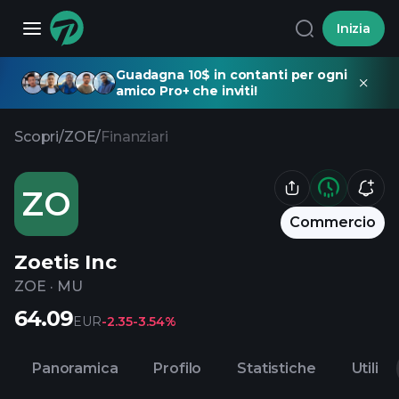
Inizia
Guadagna 10$ in contanti per ogni
amico Pro+ che inviti!
Scopri
/
ZOE
/
Finanziari
ZO
Commercio
Zoetis Inc
ZOE
·
MU
64.09
EUR
-2.35
-3.54%
Panoramica
Profilo
Statistiche
Utili