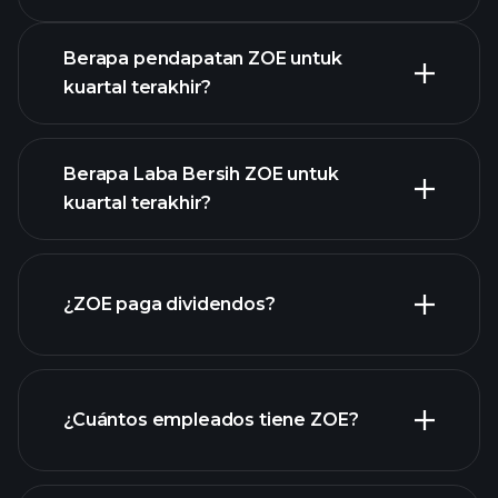
Pendapatan
Berapa pendapatan ZOE untuk
kuartal terakhir?
Berapa Laba Bersih ZOE untuk
kuartal terakhir?
pendapatan
ZOE
laporan keuangan ZOE
¿ZOE paga dividendos?
laporan keuangan ZOE
¿Cuántos empleados tiene ZOE?
acciones de alto dividendo