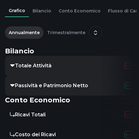
Grafico
Bilancio
Conto Economico
Flusso di Cas
2
d
Annualmente
Trimestralmente
Bilancio
Totale Attività
Passività e Patrimonio Netto
Conto Economico
Ricavi Totali
Costo dei Ricavi