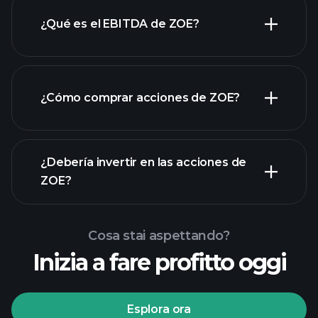
¿Qué es el EBITDA de ZOE?
empleadores más grandes
¿Cómo comprar acciones de ZOE?
rapporti finanziari
¿Debería invertir en las acciones de
ZOE?
Cosa stai aspettando?
Inizia a fare profitto oggi
torneos Playtrade
Esplora ora