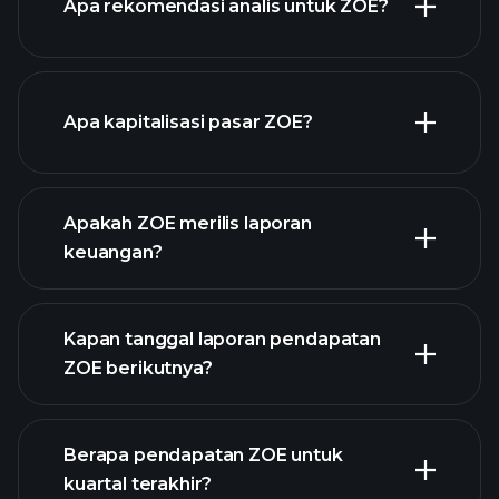
Apa rekomendasi analis untuk ZOE?
grafik ZOE
Apa kapitalisasi pasar ZOE?
daftar
Apakah ZOE merilis laporan
saham kami
keuangan?
keuangan ZOE
Kapan tanggal laporan pendapatan
ZOE berikutnya?
Berapa pendapatan ZOE untuk
Kalender
kuartal terakhir?