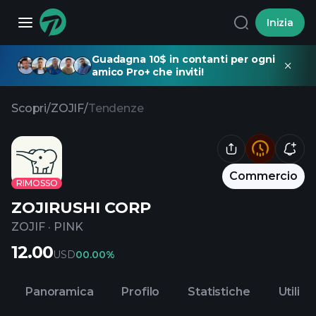
Inizia
Guadagna 10$ in contanti per ogni
amico Pro+ che inviti!
Scopri
/
ZOJIF
/
Tendenze
Commercio
RIMOSSO
ZOJIRUSHI CORP
ZOJIF
·
PINK
12.00
USD
0
0.00%
Panoramica
Profilo
Statistiche
Utili