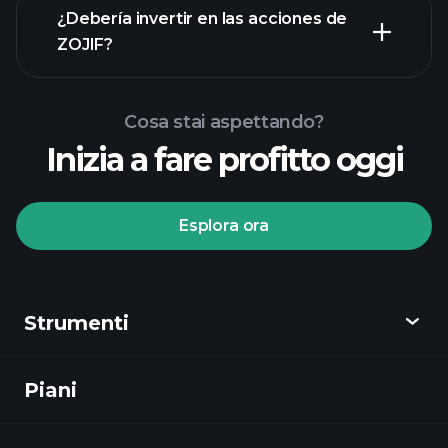
rapporti finanziari
¿Debería invertir en las acciones de
ZOJIF?
Cosa stai aspettando?
Inizia a fare profitto oggi
torneos Playtrade
Esplora ora
bróker recomendado
Strumenti
torneos
Playtrade
informes diarios de
Piani
Scopri
mercado impulsados por IA
listas
de seguimiento
Playtrade