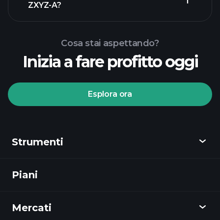
ZXYZ-A?
Cosa stai aspettando?
Inizia a fare profitto oggi
torneos Playtrade
Esplora ora
bróker recomendado
Strumenti
torneos
Playtrade
informes diarios de
Piani
Scopri
mercado impulsados por IA
listas
de seguimiento
Playtrade
portafolios de
Mercati
Grafici
los multimillonarios