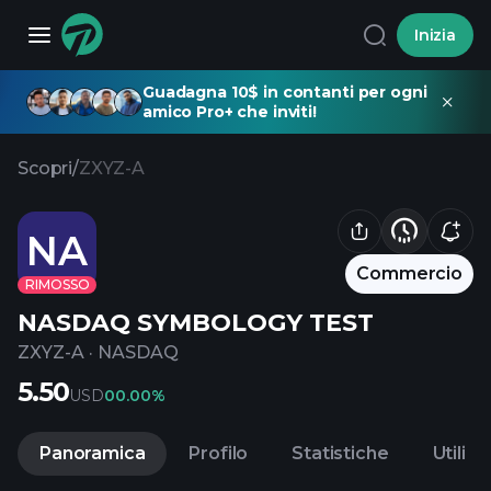
Inizia
Guadagna 10$ in contanti per ogni
amico Pro+ che inviti!
Scopri
/
ZXYZ-A
NA
Commercio
RIMOSSO
NASDAQ SYMBOLOGY TEST
ZXYZ-A
·
NASDAQ
5.50
USD
0
0.00%
Panoramica
Profilo
Statistiche
Utili