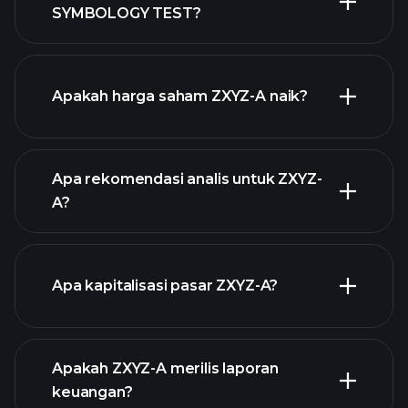
SYMBOLOGY TEST?
grafik
Apakah harga saham ZXYZ-A naik?
lanjutan
Apa rekomendasi analis untuk ZXYZ-
A?
grafik ZXYZ-A
Apa kapitalisasi pasar ZXYZ-A?
Apakah ZXYZ-A merilis laporan
daftar saham kami
keuangan?