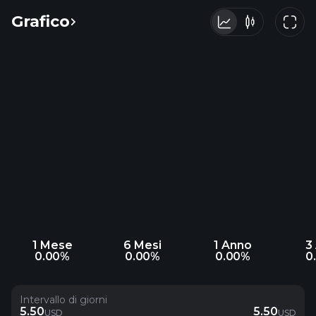
Grafico
1 Mese
6 Mesi
1 Anno
3
0.00%
0.00%
0.00%
0
Intervallo di giorni
5.50
5.50
USD
USD