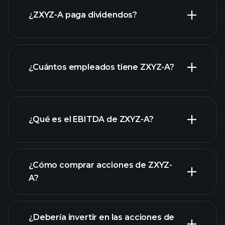
ZXYZ-A
¿ZXYZ-A paga dividendos?
laporan
keuangan ZXYZ-A
¿Cuántos empleados tiene ZXYZ-A?
acciones de alto dividendo
¿Qué es el EBITDA de ZXYZ-A?
empleadores más grandes
¿Cómo comprar acciones de ZXYZ-
A?
rapporti finanziari
¿Debería invertir en las acciones de