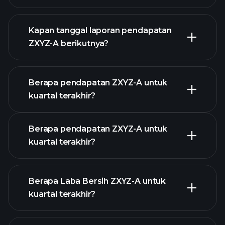
keuangan ZXYZ-
A
Kapan tanggal laporan pendapatan
ZXYZ-A berikutnya?
Berapa pendapatan ZXYZ-A untuk
Kalender
kuartal terakhir?
Pendapatan
Berapa pendapatan ZXYZ-A untuk
kuartal terakhir?
Berapa Laba Bersih ZXYZ-A untuk
kuartal terakhir?
pendapatan
ZXYZ-A
laporan keuangan