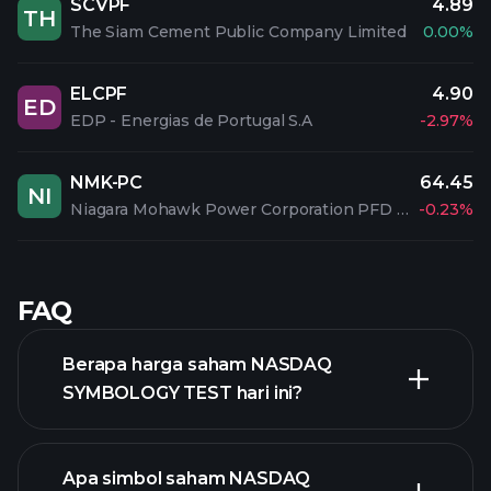
SCVPF
4.89
TH
The Siam Cement Public Company Limited
0.00%
ELCPF
4.90
ED
EDP - Energias de Portugal S.A
-2.97%
NMK-PC
64.45
NI
Niagara Mohawk Power Corporation PFD 3.90%
-0.23%
FAQ
Berapa harga saham NASDAQ
SYMBOLOGY TEST hari ini?
Apa simbol saham NASDAQ