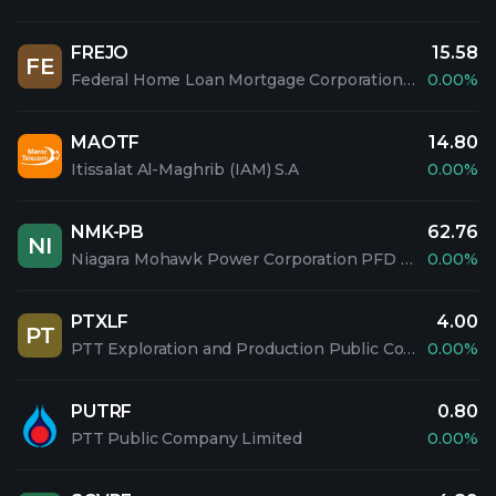
FREJO
15.58
FE
Federal Home Loan Mortgage Corporation PFD 5.1% SAL
0.00%
MAOTF
14.80
Itissalat Al-Maghrib (IAM) S.A
0.00%
NMK-PB
62.76
NI
Niagara Mohawk Power Corporation PFD 3.60%
0.00%
PTXLF
4.00
PT
PTT Exploration and Production Public Company Limited
0.00%
PUTRF
0.80
PTT Public Company Limited
0.00%