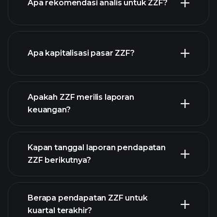
Apa rekomendasi analis untuk ZZF?
grafik ZZF
Apa kapitalisasi pasar ZZF?
Apakah ZZF merilis laporan
daftar saham kami
keuangan?
keuangan ZZF
Kapan tanggal laporan pendapatan
ZZF berikutnya?
Berapa pendapatan ZZF untuk
Kalender
kuartal terakhir?