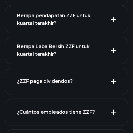
Pendapatan
Berapa pendapatan ZZF untuk
kuartal terakhir?
Berapa Laba Bersih ZZF untuk
kuartal terakhir?
pendapatan
ZZF
laporan keuangan ZZF
¿ZZF paga dividendos?
laporan
¿Cuántos empleados tiene ZZF?
keuangan ZZF
acciones de alto dividendo