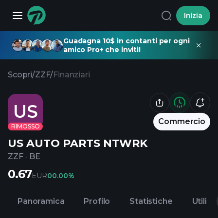
Inizia
Guadagna 10$ in contanti per ogni
amico Pro+ che inviti!
Scopri
/
ZZF
/
Finanziari
US
Commercio
RIMOSSO
US AUTO PARTS NTWRK
ZZF
·
BE
0.67
EUR
0
0.00%
Panoramica
Profilo
Statistiche
Utili