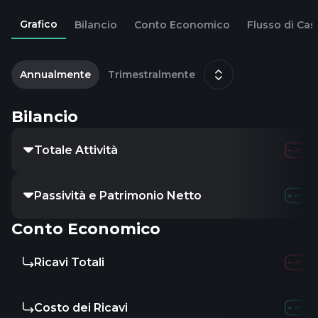
Grafico
Bilancio
Conto Economico
Flusso di Cas
2
d
Annualmente
Trimestralmente
Bilancio
Totale Attività
Passività e Patrimonio Netto
Conto Economico
Ricavi Totali
Costo dei Ricavi