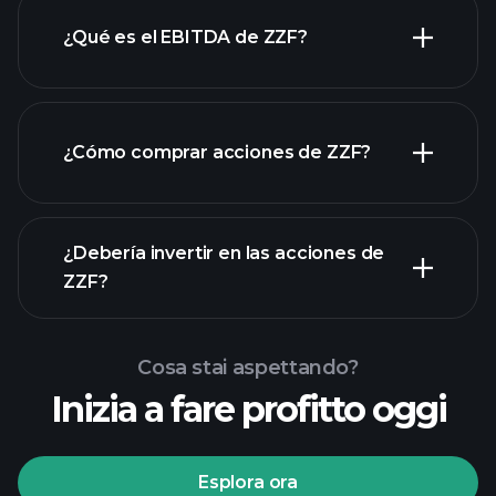
¿Qué es el EBITDA de ZZF?
empleadores más grandes
¿Cómo comprar acciones de ZZF?
rapporti finanziari
¿Debería invertir en las acciones de
ZZF?
Cosa stai aspettando?
Inizia a fare profitto oggi
torneos Playtrade
Esplora ora