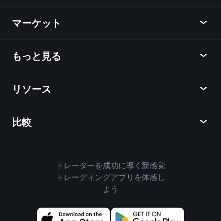
Playtrade
マーケット
チャート
ニュース
もっと見る
概要
カレンダー
株式
リソース
ラーニングハブ
アフィリエイトプログラム
外国為替
週間マーケットレポート
紹介キャンペーン
指数
比較
ヘルプセンター
メッセンジャー
企業情報
ETF
ご利用規約
モバイルアプリ
ファンド
同業他社と比較してみる
ハウスルール
トレーダーを成功に導く新感覚
Playtradeについて
商品
Bloomberg
トレーディングアプリを体感し
クッキーポリシー
ビジネス向け
よう
Yahoo Finance
プライバシーポリシー
ウィジェット
TradingView