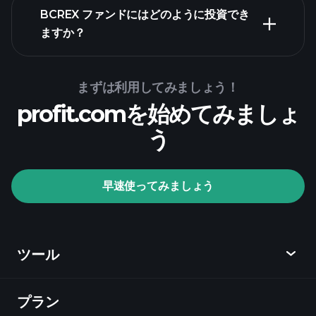
BCREX ファンドにはどのように投資でき
ますか？
まずは利用してみましょう！
profit.comを始めてみましょ
う
Playtradeトーナメン
ト
おすすめの
早速使ってみましょう
ブローカー
ツール
プラン
ディスカバー