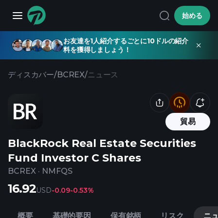
始める
お友達を1人紹介するごとに10ドルの紹介
料を獲得しましょう！
ディスカバー
/
BCREX
/
ニュース
貿易
BlackRock Real Estate Securities
Fund Investor C Shares
BCREX
·
NMFQS
16.92
USD
-0.09
-0.53%
概要
基礎的要因
保有銘柄
リスク
ニ