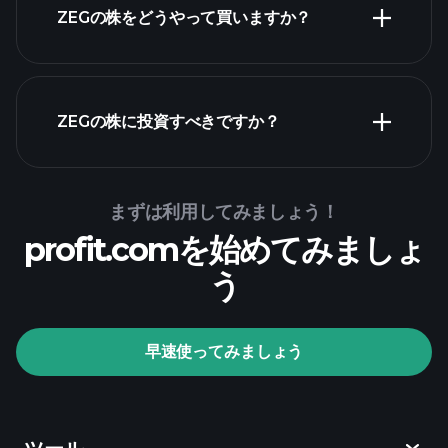
ZEGの株をどうやって買いますか？
財務諸表
ZEGの株に投資すべきですか？
Playtrade Tournaments
まずは利用してみましょう！
推奨証券
profit.comを始めてみましょ
会社
う
Playtrade Tournaments
早速使ってみましょう
AIによる日々の市場インサイト
ウォッチリス
ト
億万長者ポートフォリオ