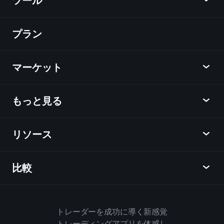
ツール
プラン
ディスカバー
Playtrade
マーケット
チャート
ニュース
もっと見る
概要
カレンダー
株式
リソース
ラーニングハブ
アフィリエイトプログラム
外国為替
週間マーケットレポート
紹介キャンペーン
指数
比較
ヘルプセンター
メッセンジャー
企業情報
ETF
ご利用規約
モバイルアプリ
ファンド
同業他社と比較してみる
ハウスルール
トレーダーを成功に導く新感覚
Playtradeについて
商品
Bloomberg
トレーディングアプリを体感し