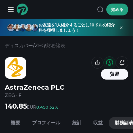
始める
お友達を1人紹介するごとに10ドルの紹介
料を獲得しましょう！
ディスカバー
/
ZEG
/
財務諸表
貿易
AstraZeneca PLC
ZEG
·
F
140.85
EUR
0.45
0.32%
概要
プロフィール
統計
収益
財務諸