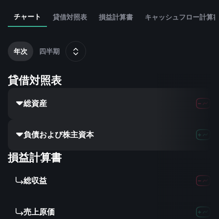
チャート
貸借対照表
損益計算書
キャッシュフロー計算
2
1
年次
四半期
貸借対照表
総資産
負債および株主資本
損益計算書
総収益
売上原価